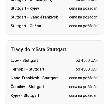
Stuttgart
-
Oděsa
cena na požádání
Trasy do města Stuttgart
Lvov
-
Stuttgart
od 4500 UAH
Ternopil
-
Stuttgart
od 4500 UAH
Ivano-Frankivsk
-
Stuttgart
cena na požádání
Černihiv
-
Stuttgart
cena na požádání
Kyjev
-
Stuttgart
cena na požádání
Slovensko
Oděsa → Charkov
Luck
Dnipro → Umaň
Ukrajina
Mykolajiv → Oděsa
Žytomyr
Kyjev → Tatarbunarium
Charkov → Kyjev
Gdaňsk