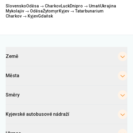
Kategorie
Země
Města
Směry
Kyjevské autobusové nádraží
Ukrpas
Informace