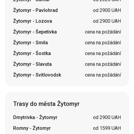
Žytomyr
-
Šepetivka
cena na požádání
Žytomyr
-
Smila
cena na požádání
Žytomyr
-
Šostka
cena na požádání
Žytomyr
-
Slavuta
cena na požádání
Žytomyr
-
Svitlovodsk
cena na požádání
Trasy do města Žytomyr
Dmytrivka
-
Žytomyr
od 2900 UAH
Romny
-
Žytomyr
od 1599 UAH
Smila
-
Žytomyr
od 1300 UAH
Petropavlivka
-
Žytomyr
od 2450 UAH
Lozova
-
Žytomyr
od 2700 UAH