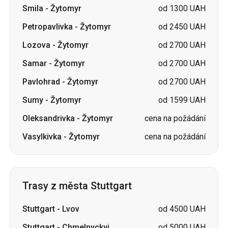
Samar
-
Žytomyr
od 2700 UAH
Pavlohrad
-
Žytomyr
od 2700 UAH
Sumy
-
Žytomyr
od 1599 UAH
Oleksandrivka
-
Žytomyr
cena na požádání
Vasylkivka
-
Žytomyr
cena na požádání
Trasy z města Stuttgart
Stuttgart
-
Lvov
od 4500 UAH
Stuttgart
-
Chmelnyckyj
od 5000 UAH
Stuttgart
-
Kyjev
cena na požádání
Stuttgart
-
Ivano-Frankivsk
cena na požádání