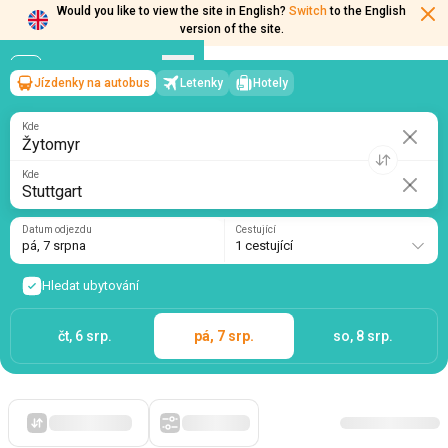
Would you like to view the site in English?
Switch
to the English
version of the site.
Jízdenky na autobus
Letenky
Hotely
Žytomyr
→
Stuttgart
pá, 7 srpna
/
1 cestující
Kde
Kde
Datum odjezdu
Cestující
pá, 7 srpna
1 cestující
Hledat ubytování
čt, 6 srp.
pá, 7 srp.
so, 8 srp.
Zpočátku levné
Filtry