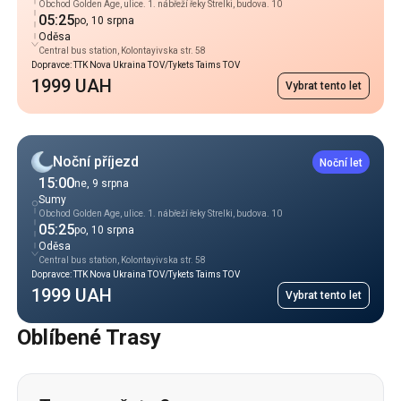
Obchod Golden Age, ulice. 1. nábřeží řeky Strelki, budova. 10
05:25
po, 10 srpna
Oděsa
Central bus station, Kolontayivska str. 58
Dopravce: TTK Nova Ukraina TOV/Tykets Taims TOV
1999 UAH
Vybrat tento let
Noční příjezd
Noční let
15:00
ne, 9 srpna
Sumy
Obchod Golden Age, ulice. 1. nábřeží řeky Strelki, budova. 10
05:25
po, 10 srpna
Oděsa
Central bus station, Kolontayivska str. 58
Dopravce: TTK Nova Ukraina TOV/Tykets Taims TOV
1999 UAH
Vybrat tento let
Oblíbené Trasy