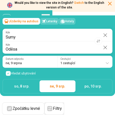
Would you like to view the site in English?
Switch
to the English
version of the site.
Jízdenky na autobus
Letenky
Hotely
Sumy
→
Oděsa
ne, 9 srpna
/
1 cestující
Kde
Kde
Datum odjezdu
Cestující
ne, 9 srpna
1 cestující
Hledat ubytování
so, 8 srp.
ne, 9 srp.
po, 10 srp.
Zpočátku levné
Filtry