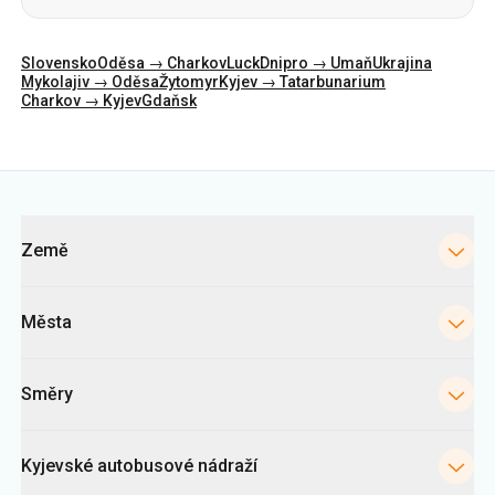
Slovensko
Oděsa → Charkov
Luck
Dnipro → Umaň
Ukrajina
Mykolajiv → Oděsa
Žytomyr
Kyjev → Tatarbunarium
Charkov → Kyjev
Gdaňsk
Kategorie
Země
Města
Směry
Kyjevské autobusové nádraží