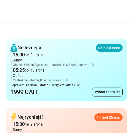
Doporučení
Nejlevnější
Nejnižší cena
15:00
ne, 9 srpna
Sumy
Obchod Golden Age, ulice. 1. nábřeží řeky Strelki, budova. 10
05:25
po, 10 srpna
Oděsa
Central bus station, Kolontayivska str. 58
Dopravce: TTK Nova Ukraina TOV/Tykets Taims TOV
1999 UAH
Vybrat tento let
Nejrychlejší
14 hod 25 min
15:00
ne, 9 srpna
Sumy