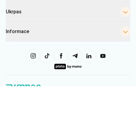
Ukrpas
Informace
Tato stránka využívá soubory «cookies» zejména ke shromažďování
statistik, analýze chování uživatelů a reklamním účelům. Tyto informace
nám pomáhají zobrazovat relevantní obsah. Nastavení cookies můžete
kdykoli změnit ve svém prohlížeči. Upozorňujeme, že změna nastavení
může omezit funkčnost webu.
Ukrpas
2026
,