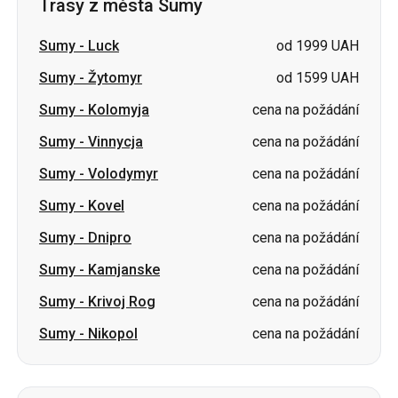
Trasy z města Sumy
Sumy
-
Luck
od 1999 UAH
Sumy
-
Žytomyr
od 1599 UAH
Sumy
-
Kolomyja
cena na požádání
Sumy
-
Vinnycja
cena na požádání
Sumy
-
Volodymyr
cena na požádání
Sumy
-
Kovel
cena na požádání
Sumy
-
Dnipro
cena na požádání
Sumy
-
Kamjanske
cena na požádání
Sumy
-
Krivoj Rog
cena na požádání
Sumy
-
Nikopol
cena na požádání