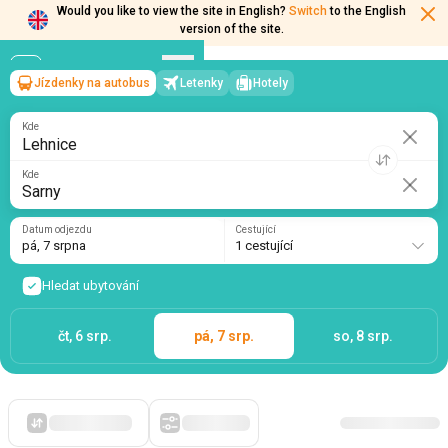
Would you like to view the site in English?
Switch
to the English
version of the site.
Jízdenky na autobus
Letenky
Hotely
Lehnice
→
Sarny
pá, 7 srpna
/
1 cestující
Kde
Kde
Datum odjezdu
Cestující
pá, 7 srpna
1 cestující
Hledat ubytování
čt, 6 srp.
pá, 7 srp.
so, 8 srp.