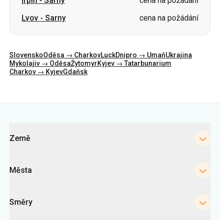
Irpiň
-
Sarny
cena na požádání
Lvov
-
Sarny
cena na požádání
Slovensko
Oděsa → Charkov
Luck
Dnipro → Umaň
Ukrajina
Mykolajiv → Oděsa
Žytomyr
Kyjev → Tatarbunarium
Charkov → Kyjev
Gdaňsk
Kategorie
Země
Města
Směry