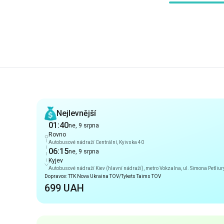
Doporučení
Nejlevnější
01:40
ne, 9 srpna
Rovno
Autobusové nádraží Centrální, Kyivska 40
06:15
ne, 9 srpna
Kyjev
Autobusové nádraží Kiev (hlavní nádraží), metro Vokzalna, ul. Simona Petliur
Dopravce: TTK Nova Ukraina TOV/Tykets Taims TOV
699 UAH
Ranní příjezd
01:40
ne, 9 srpna
Rovno
Autobusové nádraží Centrální, Kyivska 40
06:15
ne, 9 srpna