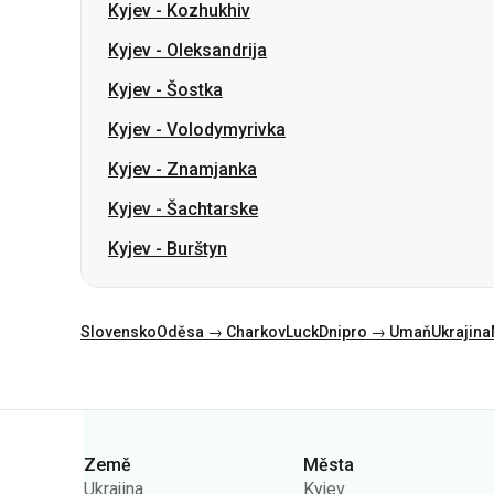
Kyjev
-
Volodymyrivka
Kyjev
-
Znamjanka
Kyjev
-
Šachtarske
Kyjev
-
Burštyn
Slovensko
Oděsa → Charkov
Luck
Dnipro → Umaň
Ukrajina
Kategorie
Země
Města
Ukrajina
Kyjev
Polsko
Oděsa
Rumunsko
Varšava
Německo
Dněpr
Česko
Lvov