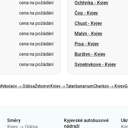
cena na požádání
Malyn
-
Kyjev
cena na požádání
Pisa
-
Kyjev
cena na požádání
Burštyn
-
Kyjev
cena na požádání
Synelnykove
-
Kyjev
Mykolajiv → Oděsa
Žytomyr
Kyjev → Tatarbunarium
Charkov → Kyjev
G
Směry
Kyjevské autobusové
Uk
nádraží
Kyjev → Oděsa
Kon
AN Centrální
Oděsa → Kyjev
O n
AN Kyiv (m.Vokzalna)
Lvov → Kyjev
Veř
AN Polissia
Varšava → Dněpr
Zás
AN Pivdenna
Dněpr → Oděsa
úda