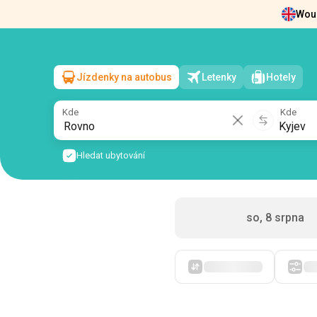
Woul
Zprávy
O nás
Vrácení vstupenek
Kont
Jízdenky na autobus
Letenky
Hotely
Rovno
→
Kyjev
ne, 9 srpna
/
1 cestující
Kde
Kde
Hledat ubytování
so, 8 srpna
Zpočátku levné