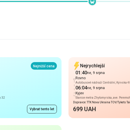
Nejrychlejší
Nejnižší cena
01:40
ne, 9 srpna
Rovno
Autobusové nádraží Centrální, Kyivska 4
06:04
ne, 9 srpna
Kyjev
y 32
Stanice metra Zhytomyrska, ave. Peremo
Dopravce: TTK Nova Ukraina TOV/Tykets T
699 UAH
Vybrat tento let
Příchod 06:15