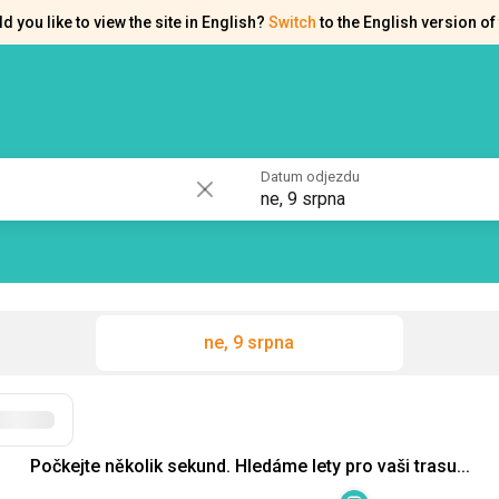
d you like to view the site in English?
Switch
to the English version of 
akty
Osvědčení
Datum odjezdu
ne, 9 srpna
ne, 9 srpna
Filtry