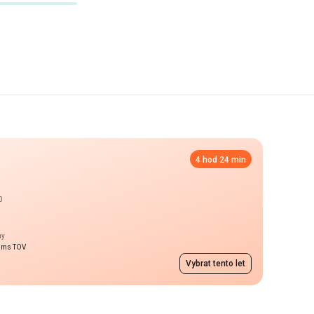
4 hod 24 min
0
hy
aims TOV
Vybrat tento let