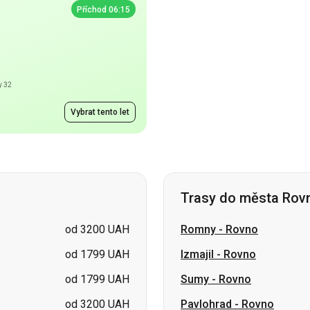
y 32
Vybrat tento let
Trasy do města Rov
od 3200 UAH
Romny
-
Rovno
od 1799 UAH
Izmajil
-
Rovno
od 1799 UAH
Sumy
-
Rovno
od 3200 UAH
Pavlohrad
-
Rovno
od 3200 UAH
Lozova
-
Rovno
od 1699 UAH
Šostka
-
Rovno
cena na požádání
Hluchiv
-
Rovno