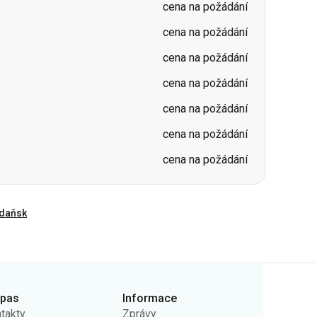
cena na požádání
cena na požádání
cena na požádání
cena na požádání
daňsk
rpas
Informace
takty
Zprávy
ás
Nosiče
ejná nabídka
Otázky a odpovědi
ady ochrany osobních
Vrácení vstupenek
jů
Mapa stránek