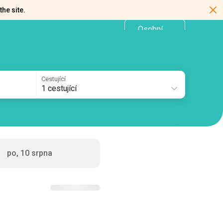
the site.
Osobní
CZ
kancelář
Cestující
1 cestující
po, 10 srpna