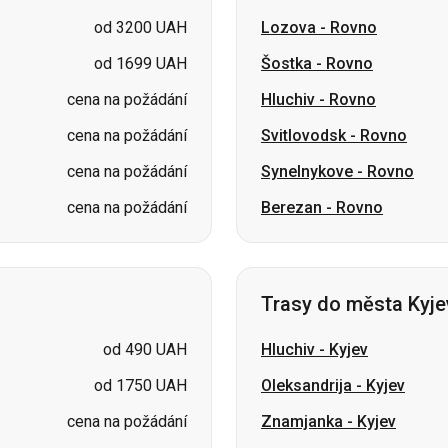
cena na požádání
Svitlovodsk
-
Rovno
cena na požádání
Synelnykove
-
Rovno
cena na požádání
Berezan
-
Rovno
Trasy do města Kyje
od 490 UAH
Hluchiv
-
Kyjev
od 1750 UAH
Oleksandrija
-
Kyjev
cena na požádání
Znamjanka
-
Kyjev
cena na požádání
Ochtyrka
-
Kyjev
cena na požádání
Čop
-
Kyjev
cena na požádání
Chust
-
Kyjev