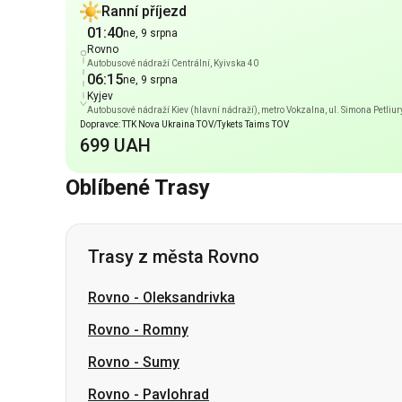
Kyjev
Autobusové nádraží Kiev (hlavní nádraží), metro Vokzalna, ul. Simona Petliur
Dopravce: TTK Nova Ukraina TOV/Tykets Taims TOV
699 UAH
Oblíbené Trasy
Trasy z města Rovno
Rovno
-
Oleksandrivka
Rovno
-
Romny
Rovno
-
Sumy
Rovno
-
Pavlohrad
Rovno
-
Lozova
Rovno
-
Berezan
Rovno
-
Caričanka