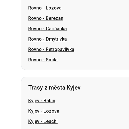
Rovno
-
Dmytrivka
Rovno
-
Petropavlivka
Rovno
-
Smila
Trasy z města Kyjev
Kyjev
-
Babin
Kyjev
-
Lozova
Kyjev
-
Leuchi
Kyjev
-
Kozhukhiv
Kyjev
-
Oleksandrija
Kyjev
-
Šostka