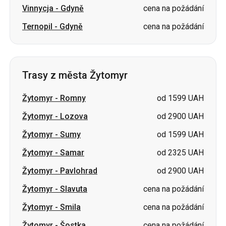
Vinnycja
-
Gdyně
cena na požádání
Ternopil
-
Gdyně
cena na požádání
Trasy z města Žytomyr
Žytomyr
-
Romny
od 1599 UAH
Žytomyr
-
Lozova
od 2900 UAH
Žytomyr
-
Sumy
od 1599 UAH
Žytomyr
-
Samar
od 2325 UAH
Žytomyr
-
Pavlohrad
od 2900 UAH
Žytomyr
-
Slavuta
cena na požádání
Žytomyr
-
Smila
cena na požádání
Žytomyr
-
Šostka
cena na požádání