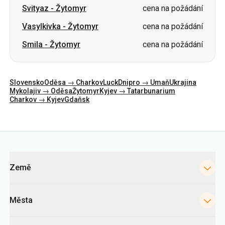
Svityaz
-
Žytomyr
cena na požádání
Vasylkivka
-
Žytomyr
cena na požádání
Smila
-
Žytomyr
cena na požádání
Slovensko
Oděsa → Charkov
Luck
Dnipro → Umaň
Ukrajina
Mykolajiv → Oděsa
Žytomyr
Kyjev → Tatarbunarium
Charkov → Kyjev
Gdaňsk
Kategorie
Země
Města