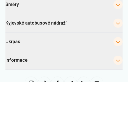
Směry
Kyjevské autobusové nádraží
Ukrpas
Informace
Tato stránka využívá soubory «cookies» zejména ke shromažďování
statistik, analýze chování uživatelů a reklamním účelům. Tyto informace