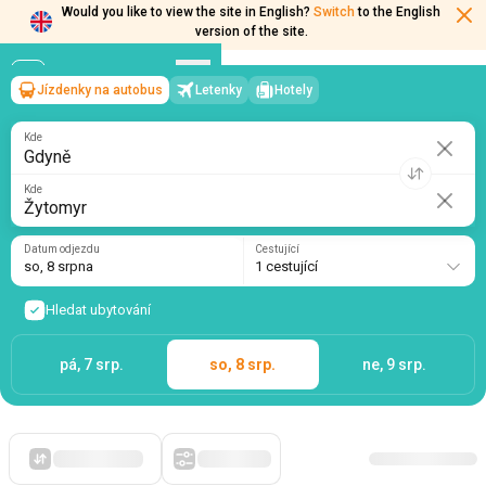
Would you like to view the site in English?
Switch
to the English
version of the site.
Jízdenky na autobus
Letenky
Hotely
Gdyně
→
Žytomyr
so, 8 srpna
/
1 cestující
Kde
Kde
Datum odjezdu
Cestující
so, 8 srpna
1 cestující
Hledat ubytování
pá, 7 srp.
so, 8 srp.
ne, 9 srp.