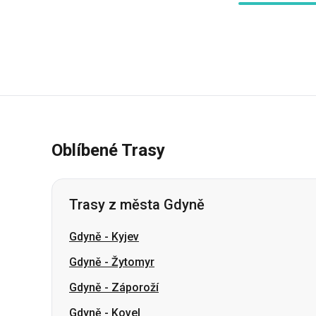
Oblíbené Trasy
Trasy z města Gdyně
Gdyně
-
Kyjev
Gdyně
-
Žytomyr
Gdyně
-
Záporoží
Gdyně
-
Kovel
Gdyně
-
Novovolynsk
Gdyně
-
Vinnycja