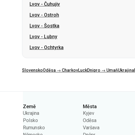
Lvov
-
Lubny
Lvov
-
Ochtyrka
Slovensko
Oděsa → Charkov
Luck
Dnipro → Umaň
Ukrajina
Kategorie
Země
Města
Ukrajina
Kyjev
Polsko
Oděsa
Rumunsko
Varšava
Německo
Dněpr
Česko
Lvov
Slovensko
Charkov