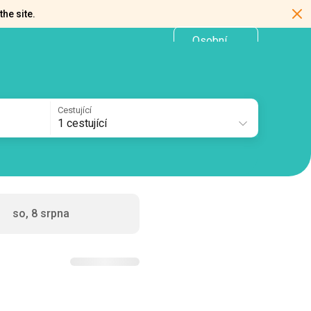
the site.
Osobní
CZ
kancelář
Cestující
1 cestující
so, 8 srpna