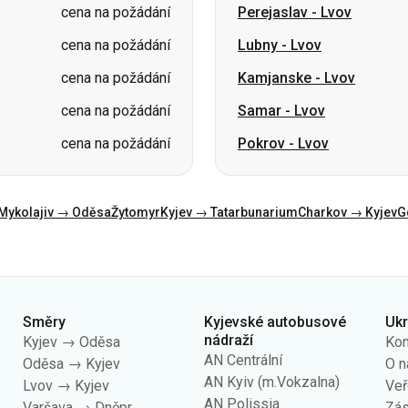
cena na požádání
Samar
-
Lvov
cena na požádání
Pokrov
-
Lvov
Mykolajiv → Oděsa
Žytomyr
Kyjev → Tatarbunarium
Charkov → Kyjev
G
Směry
Kyjevské autobusové
Uk
nádraží
Kyjev → Oděsa
Kon
AN Centrální
Oděsa → Kyjev
O n
AN Kyiv (m.Vokzalna)
Lvov → Kyjev
Veř
AN Polissia
Varšava → Dněpr
Zás
AN Pivdenna
Dněpr → Oděsa
úda
AN Darnytsia
Kyjev → Lvov
AN Dachna