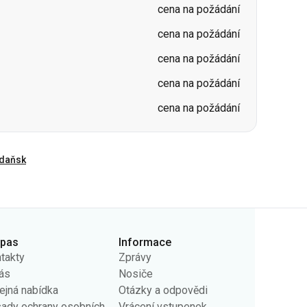
cena na požádání
cena na požádání
daňsk
rpas
Informace
takty
Zprávy
ás
Nosiče
ejná nabídka
Otázky a odpovědi
ady ochrany osobních
Vrácení vstupenek
jů
Mapa stránek