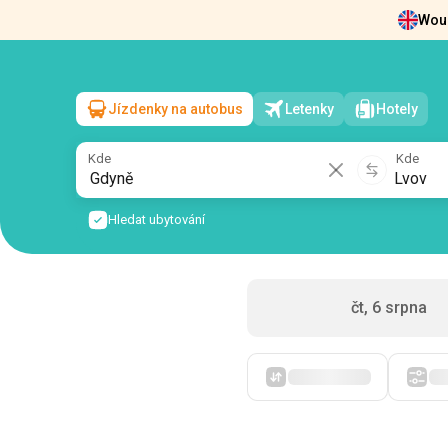
Woul
Zprávy
O nás
Vrácení vstupenek
Kont
Jízdenky na autobus
Letenky
Hotely
Gdyně
→
Lvov
pá, 7 srpna
/
1 cestující
Kde
Kde
Hledat ubytování
čt, 6 srpna
Zpočátku levné