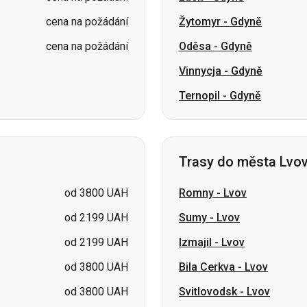
Ternopil
-
Gdyně
Trasy do města Lvo
od 3800 UAH
Romny
-
Lvov
od 2199 UAH
Sumy
-
Lvov
od 2199 UAH
Izmajil
-
Lvov
od 3800 UAH
Bila Cerkva
-
Lvov
od 3800 UAH
Svitlovodsk
-
Lvov
cena na požádání
Perejaslav
-
Lvov
cena na požádání
Lubny
-
Lvov
cena na požádání
Kamjanske
-
Lvov