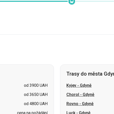
Trasy do města Gdy
od 3900 UAH
Kyjev
-
Gdyně
od 3650 UAH
Chorol
-
Gdyně
od 4800 UAH
Rovno
-
Gdyně
cena na požádání
Luck
-
Gdyně
cena na požádání
Žytomyr
-
Gdyně
cena na požádání
Oděsa
-
Gdyně
Vinnycja
-
Gdyně