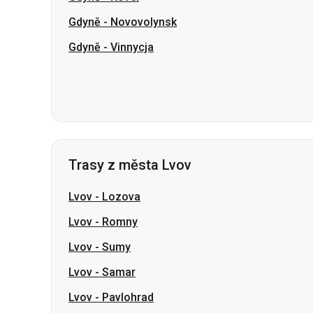
Trasy z města Lvov
Lvov
-
Lozova
Lvov
-
Romny
Lvov
-
Sumy
Lvov
-
Samar
Lvov
-
Pavlohrad
Lvov
-
Čuhujiv
Lvov
-
Ostroh
Lvov
-
Šostka