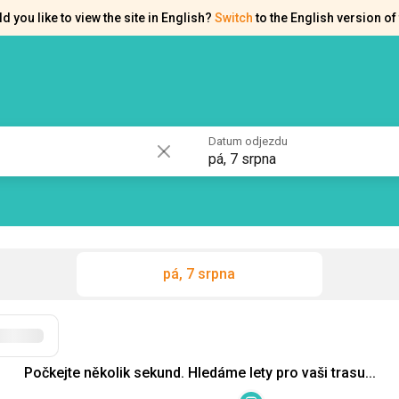
d you like to view the site in English?
Switch
to the English version of 
akty
Osvědčení
Datum odjezdu
pá, 7 srpna
pá, 7 srpna
Filtry