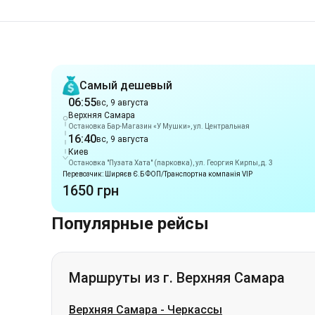
Рекомендации
Самый дешевый
06:55
вс, 9 августа
Верхняя Самара
Остановка Бар-Магазин «У Мушки», ул. Центральная
16:40
вс, 9 августа
Киев
Остановка "Пузата Хата" (парковка), ул. Георгия Кирпы, д. 3
Перевозчик: Ширяєв Є.Б ФОП/Транспортна компанія VIP
1650 грн
Популярные рейсы
Маршруты из г. Верхняя Самара
Верхняя Самара
-
Черкассы