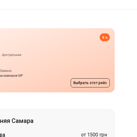
9 ч
л. Центральная
т Бажана
а компанія VIP
Выбрать этот рейс
хняя Самара
ра
от 1500 грн