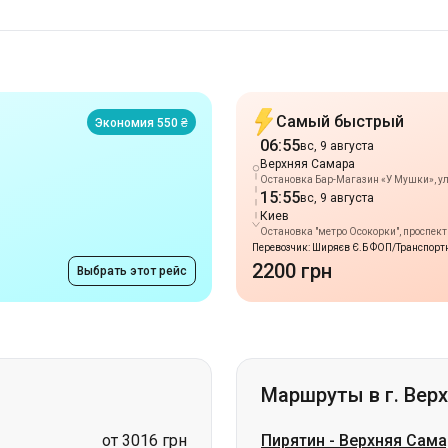
Самый быстрый
Экономия 550 ₴
06:55
вс, 9 августа
Верхняя Самара
Остановка Бар-Магазин «У Мушки», у
15:55
вс, 9 августа
Киев
Остановка "метро Осокорки", проспек
Перевозчик: Ширяєв Є.Б ФОП/Транспортн
2200 грн
Выбрать этот рейс
Маршруты в г. Вер
от 3016 грн
Пирятин
-
Верхняя Сама