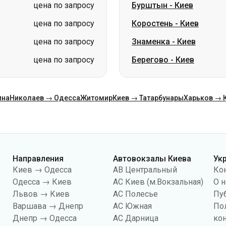
цена по запросу
Бурштын
-
Киев
цена по запросу
Коростень
-
Киев
цена по запросу
Знаменка
-
Киев
цена по запросу
Берегово
-
Киев
ина
Николаев → Одесса
Житомир
Киев → Татарбунары
Харьков → 
Направления
Автовокзалы Киева
Ук
Киев → Одесса
АВ Центральный
Ко
Одесса → Киев
АС Киев (м.Вокзальная)
О н
Львов → Киев
АС Полесье
Пу
Варшава → Днепр
АС Южная
По
Днепр → Одесса
АС Дарница
ко