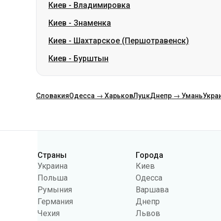
Киев
-
Владимировка
Киев
-
Знаменка
Киев
-
Шахтарское (Першотравенск)
Киев
-
Бурштын
Словакия
Одесса → Харьков
Луцк
Днепр → Умань
Укра
Категории
Страны
Города
Украина
Киев
Польша
Одесса
Румыния
Варшава
Германия
Днепр
Чехия
Львов