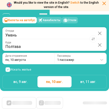
Would you like to view the site in English?
Switch
to the English
Билеты на автобус
Авиабилеты
Отели
Умань
→
Полтава
version of the site.
пн, 10 августа
/
1 пассажир
Откуда
Куда
Дата отправления
Пассажиры
пн, 10 августа
1 пассажир
Искать жилье
вс, 9 авг.
пн, 10 авг.
вт, 11 авг.