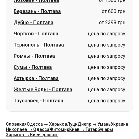
Лозовая
-
Полтава
от 1500 грн
Березань
-
Полтава
от 600 грн
Дубно
-
Полтава
от 2398 грн
Чортков
-
Полтава
цена по запросу
Тернополь
-
Полтава
цена по запросу
Ромны
-
Полтава
цена по запросу
Сумы
-
Полтава
цена по запросу
Ахтырка
-
Полтава
цена по запросу
Желтые Воды
-
Полтава
цена по запросу
Трускавец
-
Полтава
цена по запросу
Словакия
Одесса → Харьков
Луцк
Днепр → Умань
Украина
Николаев → Одесса
Житомир
Киев → Татарбунары
Харьков → Киев
Гданьск