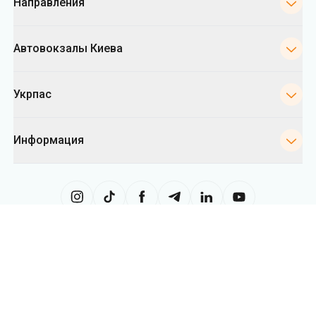
Укрпас
Информация
Сайт использует информацию из файлов «cookies», в частности, в
целях сбора статистики, анализа данных о поведении пользователей
и в рекламных целях. Мы также можем использовать информацию,
чтобы показывать вам релевантный контент на сайте. Вы можете
изменить настройки касающиеся cookies в вашем браузере.
Изменение настроек может ограничить функциональность сайта.
Укрпас
2026
,