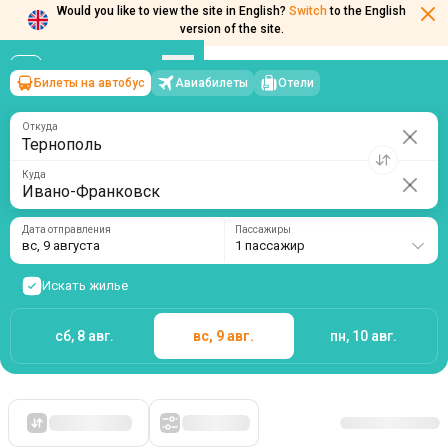
Would you like to view the site in English?
Switch
to the English
version of the site.
Билеты на автобус
Авиабилеты
Отели
Тернополь
→
Ивано-Франковск
вс, 9 августа
/
1 пассажир
Откуда
Куда
Дата отправления
Пассажиры
вс, 9 августа
1 пассажир
Искать жилье
сб, 8 авг.
вс, 9 авг.
пн, 10 авг.
Сначала дешевые
Фильтры