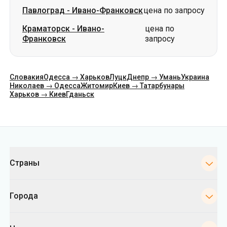
Словакия
Одесса → Харьков
Луцк
Днепр → Умань
Украина
Николаев → Одесса
Житомир
Киев → Татарбунары
Харьков → Киев
Гданьск
Категории
Страны
Города
Направления
Автовокзалы Киева