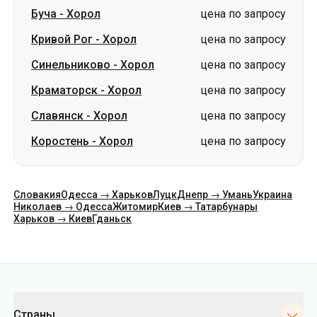
Буча
-
Хорол
цена по запросу
Кривой Рог
-
Хорол
цена по запросу
Синельниково
-
Хорол
цена по запросу
Краматорск
-
Хорол
цена по запросу
Славянск
-
Хорол
цена по запросу
Коростень
-
Хорол
цена по запросу
Словакия
Одесса → Харьков
Луцк
Днепр → Умань
Украина
Николаев → Одесса
Житомир
Киев → Татарбунары
Харьков → Киев
Гданьск
Категории
Страны