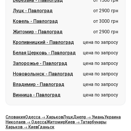
Кропивницкий
-
Павлоград
цена по запросу
Белая Церковь
-
Павлоград
цена по запросу
Запорожье
-
Павлоград
цена по запросу
Нововолынск
-
Павлоград
цена по запросу
Владимир
-
Павлоград
цена по запросу
Винница
-
Павлоград
цена по запросу
Словакия
Одесса → Харьков
Луцк
Днепр → Умань
Украина
Николаев → Одесса
Житомир
Киев → Татарбунары
Харьков → Киев
Гданьск
Категории
Страны