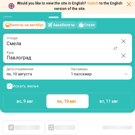
Would you like to view the site in English?
Switch
to the English
version of the site.
Билеты на автобус
Авиабилеты
Отели
Смела
→
Павлоград
пн, 10 августа
/
1 пассажир
Откуда
Куда
Дата отправления
Пассажиры
пн, 10 августа
1 пассажир
Искать жилье
вс, 9 авг.
пн, 10 авг.
вт, 11 авг.
Сначала дешевые
Фильтры