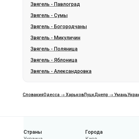
Звягель
-
Павлоград
Звягель
-
Сумы
Звягель
-
Богородчаны
Звягель
-
Микуличин
Звягель
-
Поляница
Звягель
-
Яблоница
Звягель
-
Александровка
Словакия
Одесса → Харьков
Луцк
Днепр → Умань
Укра
Категории
Страны
Города
Украина
Киев