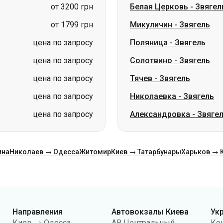
от 3200 грн
Белая Церковь
-
Звягел
от 1799 грн
Микуличин
-
Звягель
цена по запросу
Поляница
-
Звягель
цена по запросу
Солотвино
-
Звягель
цена по запросу
Тячев
-
Звягель
цена по запросу
Николаевка
-
Звягель
цена по запросу
Александровка
-
Звяге
ина
Николаев → Одесса
Житомир
Киев → Татарбунары
Харьков → 
Направления
Автовокзалы Киева
Ук
Киев → Одесса
АВ Центральный
Ко