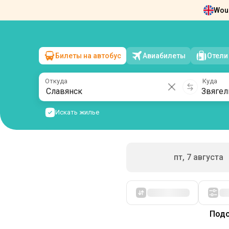
Woul
Новости
О нас
Возврат билетов
Ко
Билеты на автобус
Авиабилеты
Отели
Славянск
→
Звягель
сб, 8 августа
/
1 пассажир
Откуда
Куда
Искать жилье
пт, 7 августа
Подо