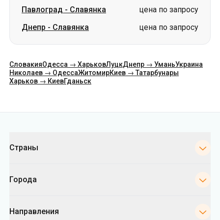
Павлоград
-
Славянка
цена по запросу
Днепр
-
Славянка
цена по запросу
Словакия
Одесса → Харьков
Луцк
Днепр → Умань
Украина
Николаев → Одесса
Житомир
Киев → Татарбунары
Харьков → Киев
Гданьск
Категории
Страны
Города
Направления