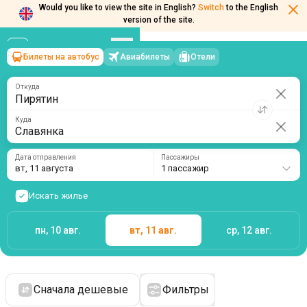
Would you like to view the site in English?
Switch
to the English
version of the site.
Билеты на автобус
Авиабилеты
Отели
Пирятин
→
Славянка
вт, 11 августа
/
1 пассажир
Откуда
Куда
Дата отправления
Пассажиры
вт, 11 августа
1 пассажир
Искать жилье
пн, 10 авг.
вт, 11 авг.
ср, 12 авг.
Сначала дешевые
Фильтры