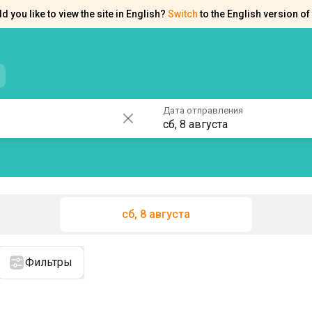
d you like to view the site in English?
Switch
to the English version of 
нтакты
Справка
Дата отправления
сб, 8 августа
сб, 8 августа
Фильтры