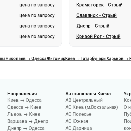
цена по запросу
Краматорск
-
Стрый
цена по запросу
Славянск
-
Стрый
цена по запросу
Днепр
-
Стрый
цена по запросу
Кривой Рог
-
Стрый
ина
Николаев → Одесса
Житомир
Киев → Татарбунары
Харьков → 
Направления
Автовокзалы Киева
Ук
Киев → Одесса
АВ Центральный
Ко
Одесса → Киев
АС Киев (м.Вокзальная)
О н
Львов → Киев
АС Полесье
Пу
Варшава → Днепр
АС Южная
По
Днепр → Одесса
АС Дарница
ко