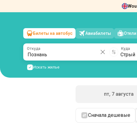
Woul
Новости
О нас
Возврат билетов
Ко
Билеты на автобус
Авиабилеты
Отели
Познань
→
Стрый
сб, 8 августа
/
1 пассажир
Откуда
Куда
Искать жилье
пт, 7 августа
Сначала дешевые