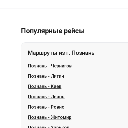
Популярные рейсы
Маршруты из г. Познань
Познань
-
Чернигов
Познань
-
Литин
Познань
-
Киев
Познань
-
Львов
Познань
-
Ровно
Познань
-
Житомир
Познань
-
Харьков