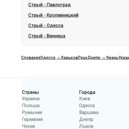
Стрый
-
Павлоград
Стрый
-
Кропивницкий
Стрый
-
Одесса
Стрый
-
Винница
Словакия
Одесса → Харьков
Луцк
Днепр → Умань
Укра
Категории
Страны
Города
Украина
Киев
Польша
Одесса
Румыния
Варшава
Германия
Днепр
Чехия
Львов