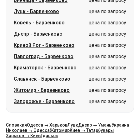
Винница
-
Барвенково
цена по запросу
Луцк
-
Барвенково
цена по запросу
Ковель
-
Барвенково
цена по запросу
Днепр
-
Барвенково
цена по запросу
Кривой Рог
-
Барвенково
цена по запросу
Павлоград
-
Барвенково
цена по запросу
Краматорск
-
Барвенково
цена по запросу
Славянск
-
Барвенково
цена по запросу
Житомир
-
Барвенково
цена по запросу
Запорожье
-
Барвенково
цена по запросу
Словакия
Одесса → Харьков
Луцк
Днепр → Умань
Украина
Николаев → Одесса
Житомир
Киев → Татарбунары
Харьков → Киев
Гданьск