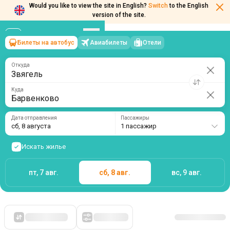
Would you like to view the site in English?
Switch
to the English
version of the site.
Билеты на автобус
Авиабилеты
Отели
Звягель
→
Барвенково
сб, 8 августа
/
1 пассажир
Откуда
Куда
Дата отправления
Пассажиры
сб, 8 августа
1 пассажир
Искать жилье
пт, 7 авг.
сб, 8 авг.
вс, 9 авг.