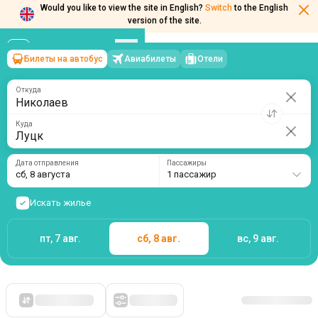
Would you like to view the site in English?
Switch
to the English
version of the site.
Билеты на автобус
Авиабилеты
Отели
Николаев
→
Луцк
сб, 8 августа
/
1 пассажир
Откуда
Куда
Дата отправления
Пассажиры
сб, 8 августа
1 пассажир
Искать жилье
пт, 7 авг.
сб, 8 авг.
вс, 9 авг.
Сначала дешевые
Фильтры