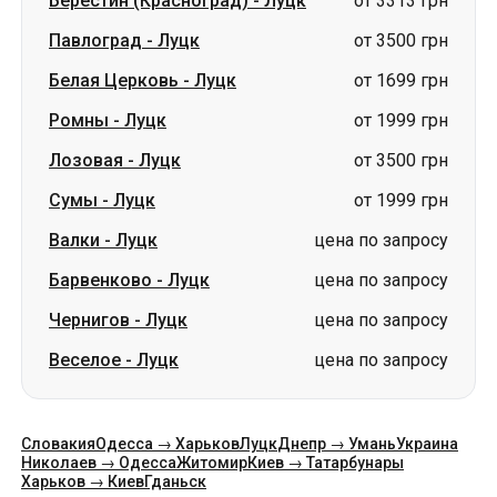
Лозовая
-
Луцк
от 3500 грн
Сумы
-
Луцк
от 1999 грн
Валки
-
Луцк
цена по запросу
Барвенково
-
Луцк
цена по запросу
Чернигов
-
Луцк
цена по запросу
Веселое
-
Луцк
цена по запросу
Словакия
Одесса → Харьков
Луцк
Днепр → Умань
Украина
Николаев → Одесса
Житомир
Киев → Татарбунары
Харьков → Киев
Гданьск
Категории
Страны