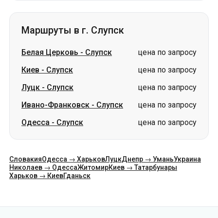
Маршруты в г. Слупск
Белая Церковь
-
Слупск
цена по запросу
Киев
-
Слупск
цена по запросу
Луцк
-
Слупск
цена по запросу
Ивано-Франковск
-
Слупск
цена по запросу
Одесса
-
Слупск
цена по запросу
Словакия
Одесса → Харьков
Луцк
Днепр → Умань
Украина
Николаев → Одесса
Житомир
Киев → Татарбунары
Харьков → Киев
Гданьск