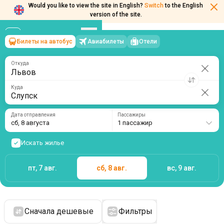
Would you like to view the site in English?
Switch
to the English
version of the site.
Билеты на автобус
Авиабилеты
Отели
Львов
→
Слупск
сб, 8 августа
/
1 пассажир
Откуда
Куда
Дата отправления
Пассажиры
сб, 8 августа
1 пассажир
Искать жилье
пт, 7 авг.
сб, 8 авг.
вс, 9 авг.
Сначала дешевые
Фильтры