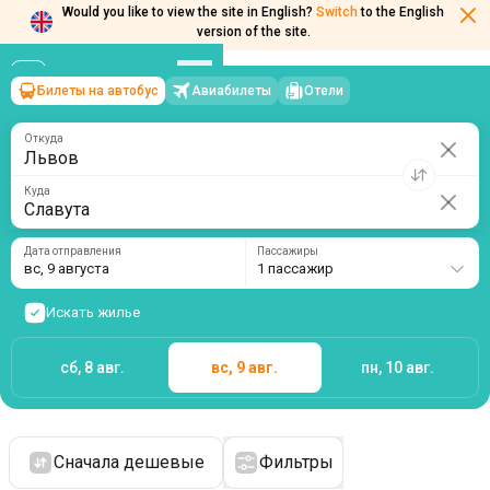
Would you like to view the site in English?
Switch
to the English
version of the site.
Билеты на автобус
Авиабилеты
Отели
Львов
→
Славута
вс, 9 августа
/
1 пассажир
Откуда
Куда
Дата отправления
Пассажиры
вс, 9 августа
1 пассажир
Искать жилье
сб, 8 авг.
вс, 9 авг.
пн, 10 авг.
Сначала дешевые
Фильтры