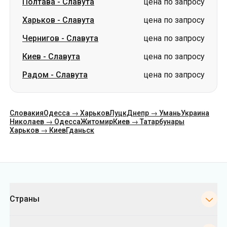
Полтава
-
Славута
цена по запросу
Харьков
-
Славута
цена по запросу
Чернигов
-
Славута
цена по запросу
Киев
-
Славута
цена по запросу
Радом
-
Славута
цена по запросу
Словакия
Одесса → Харьков
Луцк
Днепр → Умань
Украина
Николаев → Одесса
Житомир
Киев → Татарбунары
Харьков → Киев
Гданьск
Категории
Страны