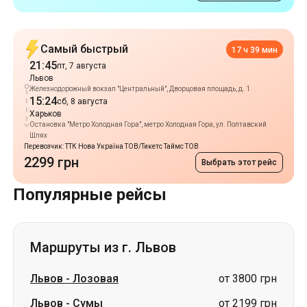
Железнодорожный вокзал "Центральный", Дворцовая площадь, д. 1
15:24
сб, 8 августа
Харьков
Остановка "Метро Холодная Гора", метро Холодная Гора, ул. Полтавский
Шлях
Перевозчик: ТТК Нова Україна ТОВ/Тикетс Таймс ТОВ
2299 грн
Выбрать этот рейс
Популярные рейсы
Маршруты из г. Львов
Львов
-
Лозовая
от 3800 грн
Львов
-
Сумы
от 2199 грн
Львов
-
Ромны
от 2199 грн
Львов
-
Самар (Новомосковск)
от 3800 грн
Львов
-
Павлоград
от 3800 грн