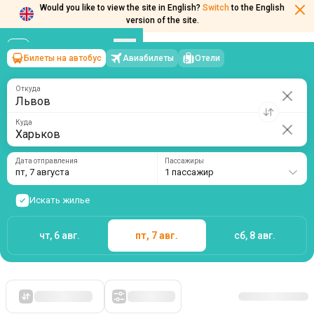
Would you like to view the site in English?
Switch
to the English
version of the site.
Билеты на автобус
Авиабилеты
Отели
Львов
→
Харьков
пт, 7 августа
/
1 пассажир
Откуда
Куда
Дата отправления
Пассажиры
пт, 7 августа
1 пассажир
Искать жилье
чт, 6 авг.
пт, 7 авг.
сб, 8 авг.
Сначала дешевые
Фильтры