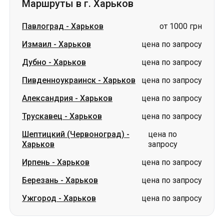
Пивденноукраинск
-
Харьков
цена по запросу
Александрия
-
Харьков
цена по запросу
Трускавец
-
Харьков
цена по запросу
Шептицкий (Червоноград)
-
цена по
Харьков
запросу
Ирпень
-
Харьков
цена по запросу
Березань
-
Харьков
цена по запросу
Ужгород
-
Харьков
цена по запросу
Словакия
Одесса → Харьков
Луцк
Днепр → Умань
Украина
Николаев → Одесса
Житомир
Киев → Татарбунары
Харьков → Киев
Гданьск