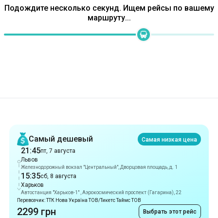
Рекомендации
Самый дешевый
Самая низкая цена
21:45
пт, 7 августа
Львов
Железнодорожный вокзал "Центральный", Дворцовая площадь, д. 1
15:35
сб, 8 августа
Харьков
Автостанция "Харьков-1" , Аэрокосмический проспект (Гагарина), 22
Перевозчик: ТТК Нова Україна ТОВ/Тикетс Таймс ТОВ
2299 грн
Выбрать этот рейс
Самый быстрый
17 ч 39 мин
21:45
пт, 7 августа
Львов