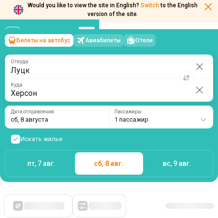
Would you like to view the site in English?
Switch
to the English
version of the site.
Билеты на автобус
Авиабилеты
Отели
Луцк
→
Херсон
сб, 8 августа
/
1 пассажир
Откуда
Куда
Дата отправления
Пассажиры
сб, 8 августа
1 пассажир
Искать жилье
пт, 7 авг.
сб, 8 авг.
вс, 9 авг.
Сначала дешевые
Фильтры