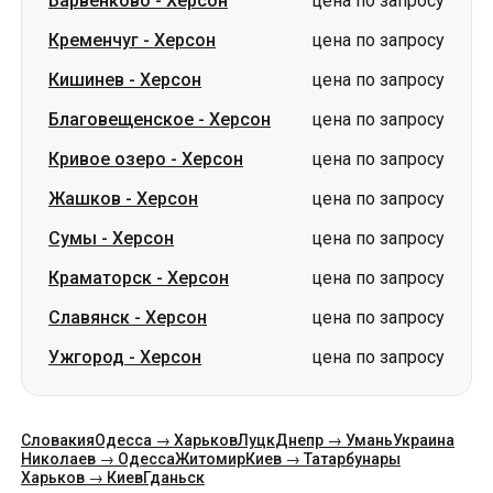
Кривое озеро
-
Херсон
цена по запросу
Жашков
-
Херсон
цена по запросу
Сумы
-
Херсон
цена по запросу
Краматорск
-
Херсон
цена по запросу
Славянск
-
Херсон
цена по запросу
Ужгород
-
Херсон
цена по запросу
Словакия
Одесса → Харьков
Луцк
Днепр → Умань
Украина
Николаев → Одесса
Житомир
Киев → Татарбунары
Харьков → Киев
Гданьск
Категории
Страны