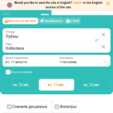
Would you like to view the site in English?
Switch
to the English
version of the site.
Билеты на автобус
Авиабилеты
Отели
Лубны
→
Кобеляки
вт, 11 августа
/
1 пассажир
Откуда
Куда
Дата отправления
Пассажиры
вт, 11 августа
1 пассажир
Искать жилье
пн, 10 авг.
вт, 11 авг.
ср, 12 авг.
Сначала дешевые
Фильтры