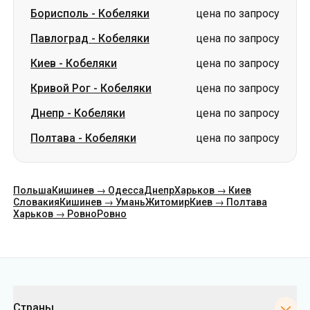
Борисполь
-
Кобеляки
цена по запросу
Павлоград
-
Кобеляки
цена по запросу
Киев
-
Кобеляки
цена по запросу
Кривой Рог
-
Кобеляки
цена по запросу
Днепр
-
Кобеляки
цена по запросу
Полтава
-
Кобеляки
цена по запросу
Польша
Кишинев → Одесса
Днепр
Харьков → Киев
Словакия
Кишинев → Умань
Житомир
Киев → Полтава
Харьков → Ровно
Ровно
Категории
Страны