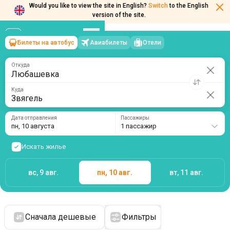
Would you like to view the site in English?
Switch
to the English
version of the site.
Билеты на автобус
Авиабилеты
Отели
Любашевка
→
Звягель
пн, 10 августа
/
1 пассажир
Откуда
Куда
Дата отправления
Пассажиры
пн, 10 августа
1 пассажир
Искать жилье
вс, 9 авг.
пн, 10 авг.
вт, 11 авг.
Сначала дешевые
Фильтры