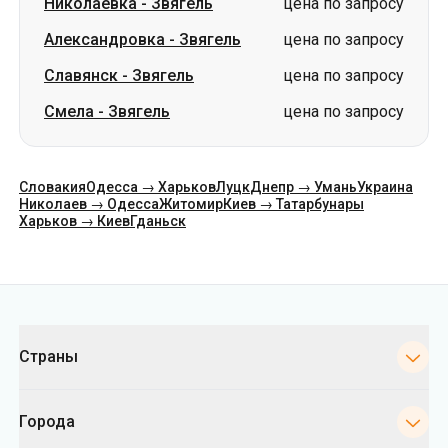
Николаевка
-
Звягель
цена по запросу
Александровка
-
Звягель
цена по запросу
Славянск
-
Звягель
цена по запросу
Смела
-
Звягель
цена по запросу
Словакия
Одесса → Харьков
Луцк
Днепр → Умань
Украина
Николаев → Одесса
Житомир
Киев → Татарбунары
Харьков → Киев
Гданьск
Категории
Страны
Города