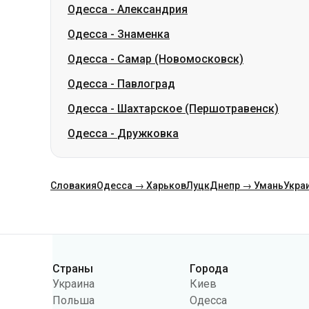
Одесса
-
Павлоград
Одесса
-
Шахтарское (Першотравенск)
Одесса
-
Дружковка
Словакия
Одесса → Харьков
Луцк
Днепр → Умань
Укра
Категории
Страны
Города
Украина
Киев
Польша
Одесса
Румыния
Варшава
Германия
Днепр
Чехия
Львов
Словакия
Харьков