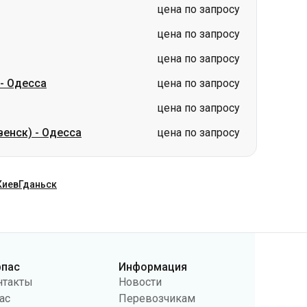
-
Одесса
цена по запросу
цена по запросу
венск)
-
Одесса
цена по запросу
Киев
Гданьск
рпас
Информация
нтакты
Новости
ас
Перевозчикам
бличная оферта
Вопросы и ответы
литика
Возврат билетов
нфиденциальности
Карта сайта