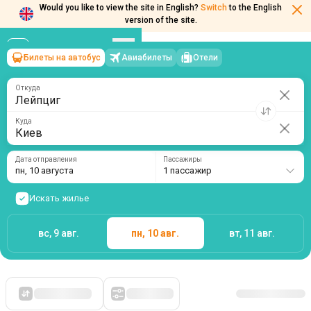
Would you like to view the site in English?
Switch
to the English
version of the site.
Билеты на автобус
Авиабилеты
Отели
Лейпциг
→
Киев
пн, 10 августа
/
1 пассажир
Откуда
Куда
Дата отправления
Пассажиры
пн, 10 августа
1 пассажир
Искать жилье
вс, 9 авг.
пн, 10 авг.
вт, 11 авг.
Сначала дешевые
Фильтры