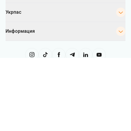
Сайт использует информацию из файлов «cookies», в частности, в
целях сбора статистики, анализа данных о поведении пользователей
и в рекламных целях. Мы также можем использовать информацию,
чтобы показывать вам релевантный контент на сайте. Вы можете
изменить настройки касающиеся cookies в вашем браузере.
Изменение настроек может ограничить функциональность сайта.
Укрпас
2026
,