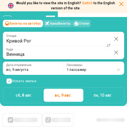
Would you like to view the site in English?
Switch
to the English
Билеты на автобус
Авиабилеты
Отели
Кривой Рог
→
Винница
version of the site.
вс, 9 августа
/
1 пассажир
Откуда
Куда
Дата отправления
Пассажиры
вс, 9 августа
1 пассажир
Искать жилье
сб, 8 авг.
вс, 9 авг.
пн, 10 авг.
Сначала дешевые
Фильтры