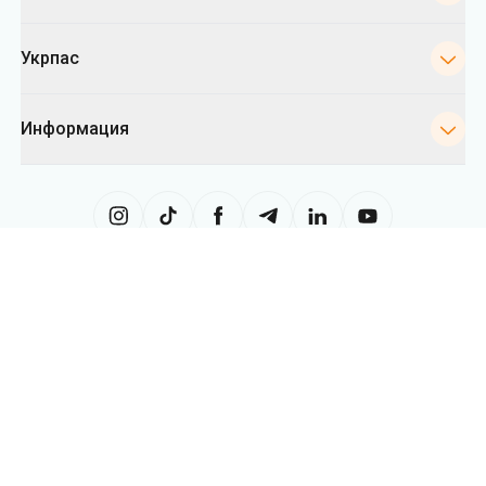
Сайт использует информацию из файлов «cookies», в частности, в
целях сбора статистики, анализа данных о поведении пользователей
и в рекламных целях. Мы также можем использовать информацию,
чтобы показывать вам релевантный контент на сайте. Вы можете
изменить настройки касающиеся cookies в вашем браузере.
Изменение настроек может ограничить функциональность сайта.
Укрпас
2026
,