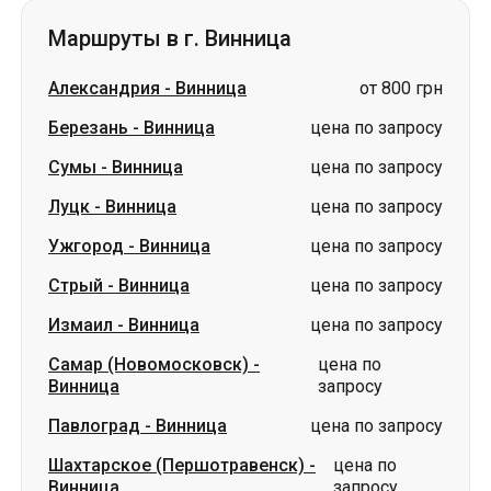
Сумы
-
Винница
цена по запросу
Луцк
-
Винница
цена по запросу
Ужгород
-
Винница
цена по запросу
Стрый
-
Винница
цена по запросу
Измаил
-
Винница
цена по запросу
Самар (Новомосковск)
-
цена по
Винница
запросу
Павлоград
-
Винница
цена по запросу
Шахтарское (Першотравенск)
-
цена по
Винница
запросу
Словакия
Одесса → Харьков
Луцк
Днепр → Умань
Украина
Николаев → Одесса
Житомир
Киев → Татарбунары
Харьков → Киев
Гданьск