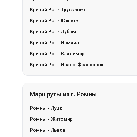
Кривой Рог
-
Измаил
Кривой Рог
-
Владимир
Кривой Рог
-
Ивано-Франковск
Маршруты из г. Ромны
Ромны
-
Луцк
Ромны
-
Житомир
Ромны
-
Львов
Ромны
-
Винница
Ромны
-
Владимир
Ромны
-
Ковель