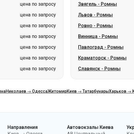
цена по запросу
Винница
-
Ромны
цена по запросу
Павлоград
-
Ромны
цена по запросу
Краматорск
-
Ромны
цена по запросу
Славянск
-
Ромны
ина
Николаев → Одесса
Житомир
Киев → Татарбунары
Харьков → 
Направления
Автовокзалы Киева
Ук
Киев → Одесса
АВ Центральный
Ко
Одесса → Киев
АС Киев (м.Вокзальная)
О н
Львов → Киев
АС Полесье
Пу
Варшава → Днепр
АС Южная
По
Днепр → Одесса
АС Дарница
ко