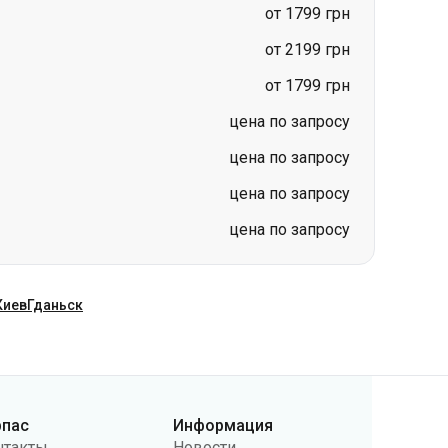
цена по запросу
цена по запросу
цена по запросу
цена по запросу
Киев
Гданьск
рпас
Информация
нтакты
Новости
ас
Перевозчикам
бличная оферта
Вопросы и ответы
литика
Возврат билетов
нфиденциальности
Карта сайта