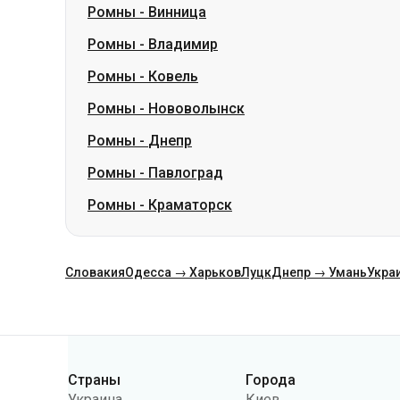
Ромны
-
Нововолынск
Ромны
-
Днепр
Ромны
-
Павлоград
Ромны
-
Краматорск
Словакия
Одесса → Харьков
Луцк
Днепр → Умань
Укра
Категории
Страны
Города
Украина
Киев
Польша
Одесса
Румыния
Варшава
Германия
Днепр
Чехия
Львов