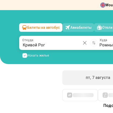
Woul
Новости
О нас
Возврат билетов
Ко
Билеты на автобус
Авиабилеты
Отели
Кривой Рог
→
Ромны
сб, 8 августа
/
1 пассажир
Откуда
Куда
Искать жилье
пт, 7 августа
Сначала дешевые