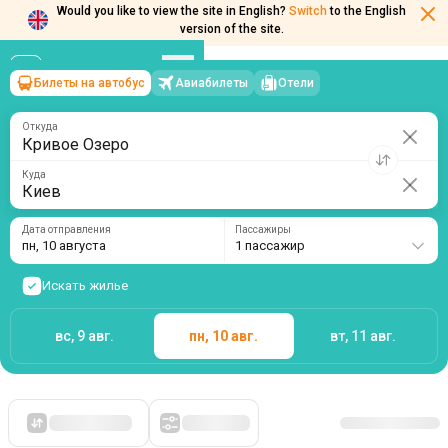
Would you like to view the site in English?
Switch
to the English
version of the site.
Билеты на автобус
Авиабилеты
Отели
Кривое Озеро
→
Киев
пн, 10 августа
/
1 пассажир
Откуда
Куда
Дата отправления
Пассажиры
пн, 10 августа
1 пассажир
Искать жилье
вс, 9 авг.
пн, 10 авг.
вт, 11 авг.
Сначала дешевые
Фильтры