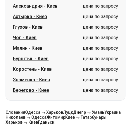
Чоп
-
Киев
цена по запросу
Малин
-
Киев
цена по запросу
Бурштын
-
Киев
цена по запросу
Коростень
-
Киев
цена по запросу
Знаменка
-
Киев
цена по запросу
Берегово
-
Киев
цена по запросу
Словакия
Одесса → Харьков
Луцк
Днепр → Умань
Украина
Николаев → Одесса
Житомир
Киев → Татарбунары
Харьков → Киев
Гданьск
Категории
Страны