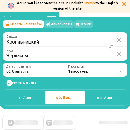
Would you like to view the site in English?
Switch
to the English
version of the site.
Билеты на автобус
Авиабилеты
Отели
Кропивницкий
→
Черкассы
сб, 8 августа
/
1 пассажир
Откуда
Куда
Дата отправления
Пассажиры
сб, 8 августа
1 пассажир
Искать жилье
пт, 7 авг.
сб, 8 авг.
вс, 9 авг.