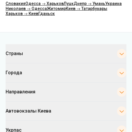
Словакия
Одесса → Харьков
Луцк
Днепр → Умань
Украина
Николаев → Одесса
Житомир
Киев → Татарбунары
Харьков → Киев
Гданьск
Категории
Страны
Города
Направления
Автовокзалы Киева
Укрпас