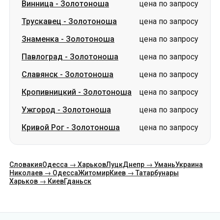
Винница
-
Золотоноша
цена по запросу
Трускавец
-
Золотоноша
цена по запросу
Знаменка
-
Золотоноша
цена по запросу
Павлоград
-
Золотоноша
цена по запросу
Славянск
-
Золотоноша
цена по запросу
Кропивницкий
-
Золотоноша
цена по запросу
Ужгород
-
Золотоноша
цена по запросу
Кривой Рог
-
Золотоноша
цена по запросу
Словакия
Одесса → Харьков
Луцк
Днепр → Умань
Украина
Николаев → Одесса
Житомир
Киев → Татарбунары
Харьков → Киев
Гданьск