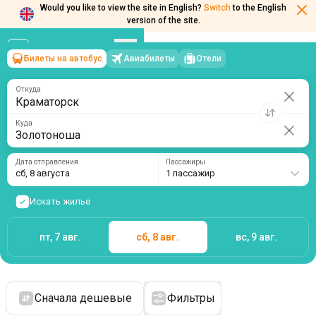
Would you like to view the site in English?
Switch
to the English
version of the site.
Билеты на автобус
Авиабилеты
Отели
Краматорск
→
Золотоноша
сб, 8 августа
/
1 пассажир
Откуда
Куда
Дата отправления
Пассажиры
сб, 8 августа
1 пассажир
Искать жилье
пт, 7 авг.
сб, 8 авг.
вс, 9 авг.
Сначала дешевые
Фильтры