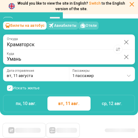
Would you like to view the site in English?
Switch
to the English
Билеты на автобус
Авиабилеты
Отели
Краматорск
→
Умань
version of the site.
вт, 11 августа
/
1 пассажир
Откуда
Куда
Дата отправления
Пассажиры
вт, 11 августа
1 пассажир
Искать жилье
пн, 10 авг.
вт, 11 авг.
ср, 12 авг.