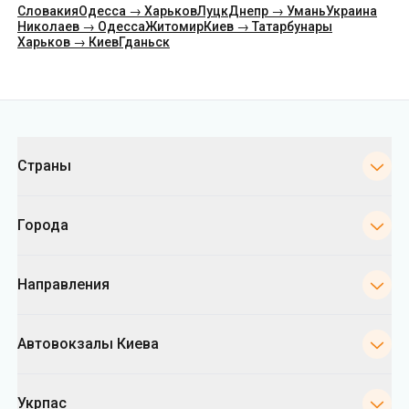
Словакия
Одесса → Харьков
Луцк
Днепр → Умань
Украина
Николаев → Одесса
Житомир
Киев → Татарбунары
Харьков → Киев
Гданьск
Категории
Страны
Города
Направления
Автовокзалы Киева
Укрпас