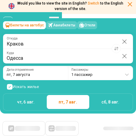
Would you like to view the site in English?
Switch
to the English
version of the site.
Билеты на автобус
Авиабилеты
Отели
Краков
→
Одесса
пт, 7 августа
/
1 пассажир
Откуда
Куда
Дата отправления
Пассажиры
пт, 7 августа
1 пассажир
Искать жилье
чт, 6 авг.
пт, 7 авг.
сб, 8 авг.
Сначала дешевые
Фильтры