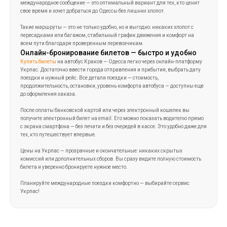
Укрпас. Достаточно ввести города отправления и прибытия, выбрать дату
поездки и нужный рейс. Все детали поездки — стоимость,
продолжительность, остановки, уровень комфорта автобуса — доступны еще
до оформления заказа.
После оплаты банковской картой или через электронный кошелек вы
получите электронный билет на email. Его можно показать водителю прямо
с экрана смартфона — без печати и без очередей в кассе. Это удобно даже для
тех, кто путешествует впервые.
Цены на Укрпас — прозрачные и окончательные: никаких скрытых
комиссий или дополнительных сборов. Вы сразу видите полную стоимость
билета и уверенно бронируете нужное место.
Планируйте международные поездки комфортно — выбирайте сервис
Укрпас!
Категории
Страны