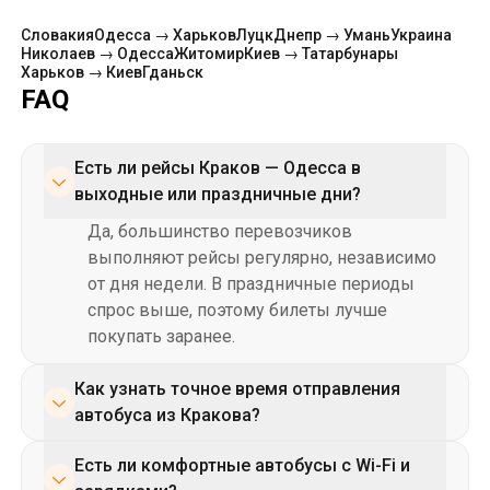
Есть ли рейсы Краков — Одесса в
выходные или праздничные дни?
Да, большинство перевозчиков
выполняют рейсы регулярно, независимо
от дня недели. В праздничные периоды
спрос выше, поэтому билеты лучше
покупать заранее.
Как узнать точное время отправления
автобуса из Кракова?
На странице маршрута Краков – Одесса на
Есть ли комфортные автобусы с Wi-Fi и
сайте Укрпас доступно расписание рейсов,
зарядками?
включая время отправления, прибытия и
Да, перевозчики предлагают рейсы на
наличие свободных мест. Таким образом,
Можно ли забронировать билет без
современных автобусах с мягкими
приобрести билет максимально удобно.
предоплаты?
сиденьями, кондиционерами, розетками,
Чтобы гарантированно получить место,
Wi-Fi и туалетами в салоне. Информация об