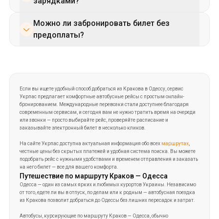
билет нужно приобрести. Если ваши планы
удобствах указана в карте рейса.
изменятся, его можно вернуть согласно
правилам перевозчика. Возврат возможен
Если вы ищете удобный способ добраться из Кракова в Одессу, сервис
Укрпас предлагает комфортные автобусные рейсы с простым онлайн-
с сохранением части стоимости, если
бронированием. Международные перевозки стали доступнее благодаря
сделать это заранее.
современным сервисам, и сегодня вам не нужно тратить время на очереди
или звонки — просто выбирайте рейс, проверяйте расписание и
заказывайте электронный билет в несколько кликов.
На сайте Укрпас доступна актуальная информация обо всех
маршрутах
,
честные цены без скрытых платежей и удобная система поиска. Вы можете
подобрать рейс с нужными удобствами и временем отправления и заказать
на него билет — все для вашего комфорта.
Путешествие по маршруту Краков — Одесса
Одесса — один из самых ярких и любимых курортов Украины. Независимо
от того, едете ли вы в отпуск, по делам или к родным — автобусная поездка
из Кракова позволит добраться до Одессы без лишних пересадок и затрат.
Автобусы, курсирующие по маршруту Краков — Одесса, обычно
оборудованы:
удобными мягкими сиденьями;
кондиционерами;
бесплатным Wi-Fi;
USB-розетками для зарядки гаджетов;
туалетами в салоне.
Такие условия делают даже длительное
путешествие
максимально