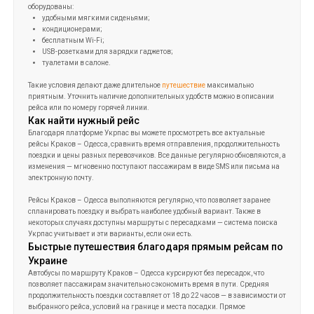
приятным. Уточнить наличие дополнительных удобств можно в описании
рейса или по номеру горячей линии.
Как найти нужный рейс
Благодаря платформе Укрпас вы можете просмотреть все актуальные
рейсы Краков – Одесса, сравнить время отправления, продолжительность
поездки и цены разных перевозчиков. Все данные регулярно обновляются, а
изменения — мгновенно поступают пассажирам в виде SMS или письма на
электронную почту.
Рейсы Краков – Одесса выполняются регулярно, что позволяет заранее
спланировать поездку и выбрать наиболее удобный вариант. Также в
некоторых случаях доступны маршруты с пересадками — система поиска
Укрпас учитывает и эти варианты, если они есть.
Быстрые путешествия благодаря прямым рейсам по
Украине
Автобусы по маршруту Краков – Одесса курсируют без пересадок, что
позволяет пассажирам значительно сэкономить время в пути. Средняя
продолжительность поездки составляет от 18 до 22 часов — в зависимости от
выбранного рейса, условий на границе и места посадки. Прямое
международное сообщение — это оптимальный вариант для тех, кто ценит
свое время и хочет добраться до Одессы без лишних хлопот.
Такие маршруты — это не только удобно, но и выгодно: никаких хлопот с
пересадками или багажом, стабильный график движения и комфорт на
всем пути благодаря проверенным перевозчикам.
Онлайн-бронирование билетов — быстро и удобно
Купить билеты
на автобус Краков — Одесса легко через онлайн-платформу