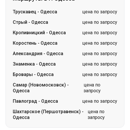
Коростень
-
Одесса
цена по запросу
Александрия
-
Одесса
цена по запросу
Знаменка
-
Одесса
цена по запросу
Бровары
-
Одесса
цена по запросу
Самар (Новомосковск)
-
цена по
Одесса
запросу
Павлоград
-
Одесса
цена по запросу
Шахтарское (Першотравенск)
-
цена по
Одесса
запросу
Словакия
Одесса → Харьков
Луцк
Днепр → Умань
Украина
Николаев → Одесса
Житомир
Киев → Татарбунары
Харьков → Киев
Гданьск
FAQ