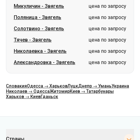
Микуличин
-
Звягель
цена по запросу
Поляница
-
Звягель
цена по запросу
Солотвино
-
Звягель
цена по запросу
Тячев
-
Звягель
цена по запросу
Николаевка
-
Звягель
цена по запросу
Александровка
-
Звягель
цена по запросу
Словакия
Одесса → Харьков
Луцк
Днепр → Умань
Украина
Николаев → Одесса
Житомир
Киев → Татарбунары
Харьков → Киев
Гданьск
Категории
Страны