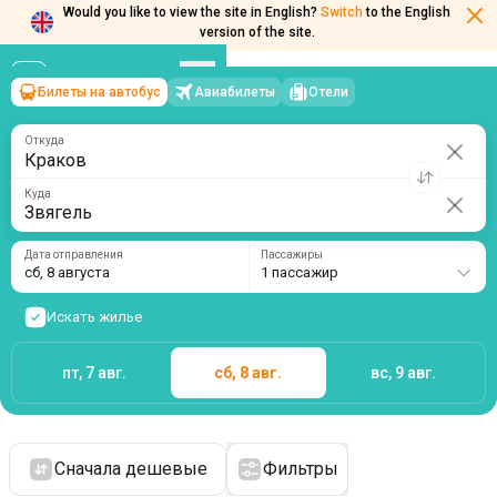
Would you like to view the site in English?
Switch
to the English
version of the site.
Билеты на автобус
Авиабилеты
Отели
Краков
→
Звягель
сб, 8 августа
/
1 пассажир
Откуда
Куда
Дата отправления
Пассажиры
сб, 8 августа
1 пассажир
Искать жилье
пт, 7 авг.
сб, 8 авг.
вс, 9 авг.
Сначала дешевые
Фильтры