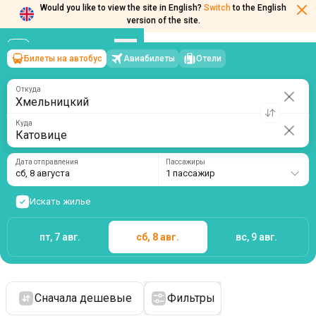
Would you like to view the site in English?
Switch
to the English
version of the site.
Билеты на автобус
Авиабилеты
Отели
Хмельницкий
→
Катовице
сб, 8 августа
/
1 пассажир
Откуда
Куда
Дата отправления
Пассажиры
сб, 8 августа
1 пассажир
Искать жилье
пт, 7 авг.
сб, 8 авг.
вс, 9 авг.
Сначала дешевые
Фильтры