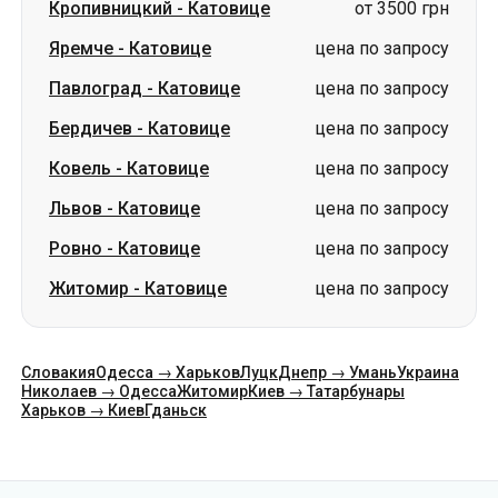
Кропивницкий
-
Катовице
от 3500 грн
Яремче
-
Катовице
цена по запросу
Павлоград
-
Катовице
цена по запросу
Бердичев
-
Катовице
цена по запросу
Ковель
-
Катовице
цена по запросу
Львов
-
Катовице
цена по запросу
Ровно
-
Катовице
цена по запросу
Житомир
-
Катовице
цена по запросу
Словакия
Одесса → Харьков
Луцк
Днепр → Умань
Украина
Николаев → Одесса
Житомир
Киев → Татарбунары
Харьков → Киев
Гданьск