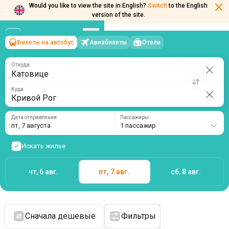
Would you like to view the site in English?
Switch
to the English
version of the site.
Билеты на автобус
Авиабилеты
Отели
Катовице
→
Кривой Рог
пт, 7 августа
/
1 пассажир
Откуда
Куда
Дата отправления
Пассажиры
пт, 7 августа
1 пассажир
Искать жилье
чт, 6 авг.
пт, 7 авг.
сб, 8 авг.
Сначала дешевые
Фильтры