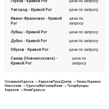
Глухов
-
Кривой Рог
цена по запросу
Ужгород
-
Кривой Рог
цена по запросу
Ивано-Франковск
-
Кривой
цена по
Рог
запросу
Лубны
-
Кривой Рог
цена по запросу
Дубно
-
Кривой Рог
цена по запросу
Обухов
-
Кривой Рог
цена по запросу
Самар (Новомосковск)
-
цена по
Кривой Рог
запросу
Словакия
Одесса → Харьков
Луцк
Днепр → Умань
Украина
Николаев → Одесса
Житомир
Киев → Татарбунары
Харьков → Киев
Гданьск