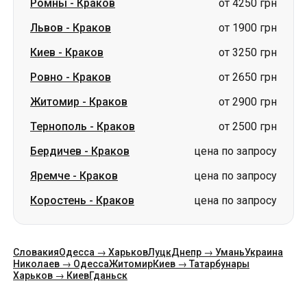
Житомир
-
Краков
от 2900 грн
Тернополь
-
Краков
от 2500 грн
Бердичев
-
Краков
цена по запросу
Яремче
-
Краков
цена по запросу
Коростень
-
Краков
цена по запросу
Словакия
Одесса → Харьков
Луцк
Днепр → Умань
Украина
Николаев → Одесса
Житомир
Киев → Татарбунары
Харьков → Киев
Гданьск
Категории
Страны