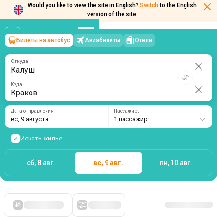
Would you like to view the site in English?
Switch
to the English
version of the site.
Билеты на автобус
Авиабилеты
Отели
Калуш
→
Краков
вс, 9 августа
/
1 пассажир
Откуда
Куда
Дата отправления
Пассажиры
вс, 9 августа
1 пассажир
Искать жилье
сб, 8 авг.
вс, 9 авг.
пн, 10 авг.
Сначала дешевые
Фильтры