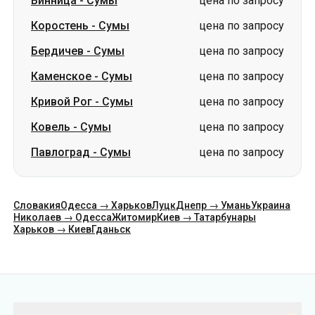
Винница
-
Сумы
цена по запросу
Коростень
-
Сумы
цена по запросу
Бердичев
-
Сумы
цена по запросу
Каменское
-
Сумы
цена по запросу
Кривой Рог
-
Сумы
цена по запросу
Ковель
-
Сумы
цена по запросу
Павлоград
-
Сумы
цена по запросу
Словакия
Одесса → Харьков
Луцк
Днепр → Умань
Украина
Николаев → Одесса
Житомир
Киев → Татарбунары
Харьков → Киев
Гданьск
Категории