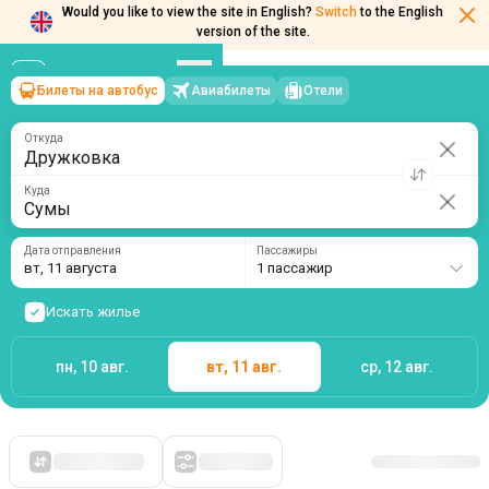
Would you like to view the site in English?
Switch
to the English
Билеты на автобус
Авиабилеты
Отели
Дружковка
→
Сумы
version of the site.
вт, 11 августа
/
1 пассажир
Откуда
Куда
Дата отправления
Пассажиры
вт, 11 августа
1 пассажир
Искать жилье
пн, 10 авг.
вт, 11 авг.
ср, 12 авг.