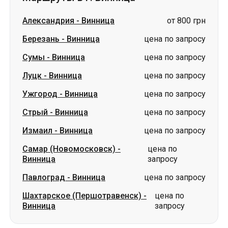
Луцк
-
Винница
цена по запросу
Ужгород
-
Винница
цена по запросу
Стрый
-
Винница
цена по запросу
Измаил
-
Винница
цена по запросу
Самар (Новомосковск)
-
цена по
Винница
запросу
Павлоград
-
Винница
цена по запросу
Шахтарское (Першотравенск)
-
цена по
Винница
запросу
Словакия
Одесса → Харьков
Луцк
Днепр → Умань
Украина
Николаев → Одесса
Житомир
Киев → Татарбунары
Харьков → Киев
Гданьск