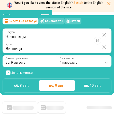
Would you like to view the site in English?
Switch
to the English
version of the site.
Билеты на автобус
Авиабилеты
Отели
Черновцы
→
Винница
вс, 9 августа
/
1 пассажир
Откуда
Куда
Дата отправления
Пассажиры
вс, 9 августа
1 пассажир
Искать жилье
сб, 8 авг.
вс, 9 авг.
пн, 10 авг.
Сначала дешевые
Фильтры