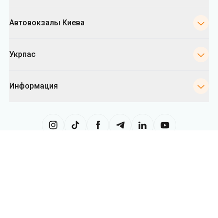
Информация
Сайт использует информацию из файлов «cookies», в частности, в
целях сбора статистики, анализа данных о поведении пользователей
и в рекламных целях. Мы также можем использовать информацию,
чтобы показывать вам релевантный контент на сайте. Вы можете
изменить настройки касающиеся cookies в вашем браузере.
Изменение настроек может ограничить функциональность сайта.
Укрпас
2026
,