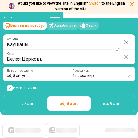
Would you like to view the site in English?
Switch
to the English
version of the site.
Билеты на автобус
Авиабилеты
Отели
Каушаны
→
Белая Церковь
сб, 8 августа
/
1 пассажир
Откуда
Куда
Дата отправления
Пассажиры
сб, 8 августа
1 пассажир
Искать жилье
пт, 7 авг.
сб, 8 авг.
вс, 9 авг.
Сначала дешевые
Фильтры