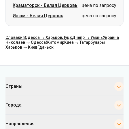
Словакия
Одесса → Харьков
Луцк
Днепр → Умань
Украина
Николаев → Одесса
Житомир
Киев → Татарбунары
Харьков → Киев
Гданьск
Категории
Страны
Города
Направления
Автовокзалы Киева
Укрпас