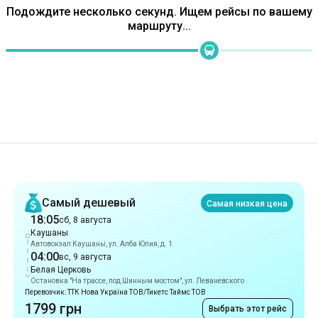
Рекомендации
Самый дешевый
Самая низкая цена
18:05
сб, 8 августа
Каушаны
Автовокзал Каушаны, ул. Алба Юлия, д. 1
04:00
вс, 9 августа
Белая Церковь
Остановка "На трассе, под Шинным мостом", ул. Леваневского
Перевозчик: ТТК Нова Україна ТОВ/Тикетс Таймс ТОВ
1799 грн
Выбрать этот рейс
Самый быстрый
9 ч 55 мин
18:05
сб, 8 августа
Каушаны