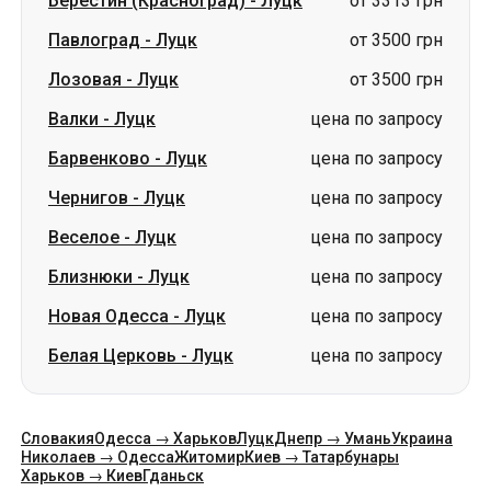
Барвенково
-
Луцк
цена по запросу
Чернигов
-
Луцк
цена по запросу
Веселое
-
Луцк
цена по запросу
Близнюки
-
Луцк
цена по запросу
Новая Одесса
-
Луцк
цена по запросу
Белая Церковь
-
Луцк
цена по запросу
Словакия
Одесса → Харьков
Луцк
Днепр → Умань
Украина
Николаев → Одесса
Житомир
Киев → Татарбунары
Харьков → Киев
Гданьск
Категории
Страны