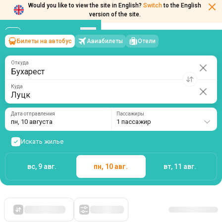
Would you like to view the site in English?
Switch
to the English
version of the site.
Билеты на автобус
Авиабилеты
Отели
Бухарест
→
Луцк
пн, 10 августа
/
1 пассажир
Откуда
Куда
Дата отправления
Пассажиры
пн, 10 августа
1 пассажир
Искать жилье
вс, 9 авг.
пн, 10 авг.
вт, 11 авг.
Сначала дешевые
Фильтры