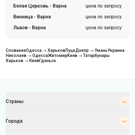
Белая Церковь
-
Варна
цена по запросу
Винница
-
Варна
цена по запросу
Львов
-
Варна
цена по запросу
Словакия
Одесса → Харьков
Луцк
Днепр → Умань
Украина
Николаев → Одесса
Житомир
Киев → Татарбунары
Харьков → Киев
Гданьск
Категории
Страны
Города