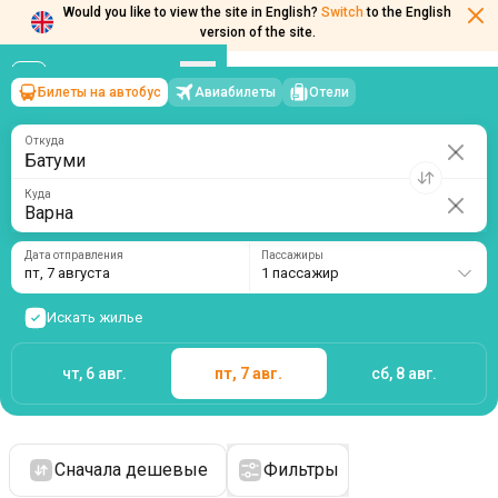
Would you like to view the site in English?
Switch
to the English
version of the site.
Билеты на автобус
Авиабилеты
Отели
Батуми
→
Варна
пт, 7 августа
/
1 пассажир
Откуда
Куда
Дата отправления
Пассажиры
пт, 7 августа
1 пассажир
Искать жилье
чт, 6 авг.
пт, 7 авг.
сб, 8 авг.
Сначала дешевые
Фильтры