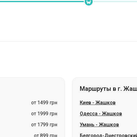
Маршруты в г. Жа
от 1499 грн
Киев
-
Жашков
от 1999 грн
Одесса
-
Жашков
от 1799 грн
Умань
-
Жашков
от 899 грн
Белгород-Днестровски
от 899 грн
Ковель
-
Жашков
от 749 грн
Житомир
-
Жашков
цена по запросу
Варшава
-
Жашков