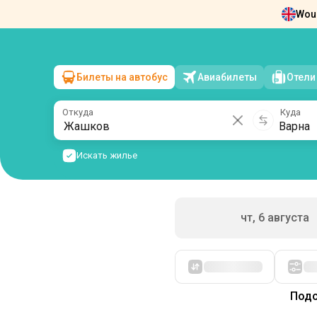
Woul
Новости
О нас
Возврат билетов
Ко
Билеты на автобус
Авиабилеты
Отели
Жашков
→
Варна
пт, 7 августа
/
1 пассажир
Откуда
Куда
Искать жилье
чт, 6 августа
Сначала дешевые