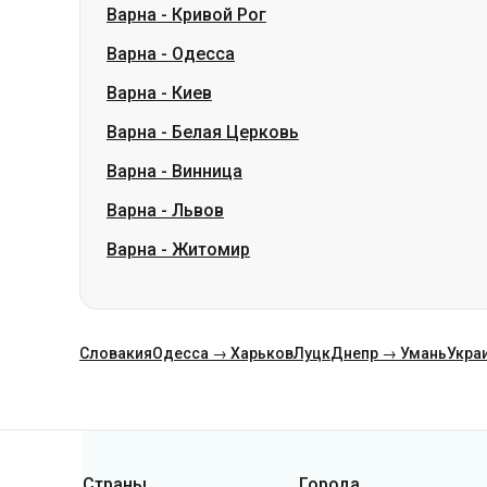
Варна
-
Белая Церковь
Варна
-
Винница
Варна
-
Львов
Варна
-
Житомир
Словакия
Одесса → Харьков
Луцк
Днепр → Умань
Укра
Категории
Страны
Города
Украина
Киев
Польша
Одесса
Румыния
Варшава
Германия
Днепр