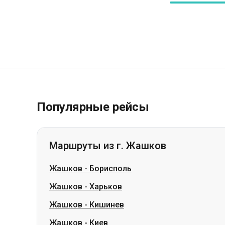
Популярные рейсы
Маршруты из г. Жашков
Жашков
-
Борисполь
Жашков
-
Харьков
Жашков
-
Кишинев
Жашков
-
Киев
Жашков
-
Одесса
Жашков
-
Умань
Жашков
-
Варшава