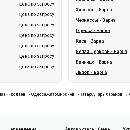
Одесса
-
Варна
цена по запросу
Киев
-
Варна
цена по запросу
Белая Церковь
-
Варна
цена по запросу
Винница
-
Варна
цена по запросу
Львов
-
Варна
ина
Николаев → Одесса
Житомир
Киев → Татарбунары
Харьков → 
Направления
Автовокзалы Киева
Ук
Киев → Одесса
АВ Центральный
Ко
Одесса → Киев
АС Киев (м.Вокзальная)
О н
Львов → Киев
АС Полесье
Пу
Варшава → Днепр
АС Южная
По