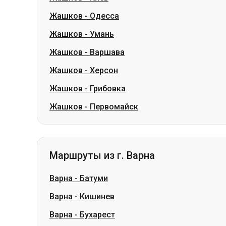
Жашков
-
Херсон
Жашков
-
Грибовка
Жашков
-
Первомайск
Маршруты из г. Варна
Варна
-
Батуми
Варна
-
Кишинев
Варна
-
Бухарест
Варна
-
Кривой Рог
Варна
-
Одесса
Варна
-
Киев