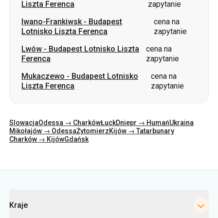
Ferenca
zapytanie
Mukaczewo
-
Budapest Lotnisko
cena na
Liszta Ferenca
zapytanie
Slowacja
Odessa → Charków
Łuck
Dniepr → Humań
Ukraina
Mikołajów → Odessa
Żytomierz
Kijów → Tatarbunary
Charków → Kijów
Gdańsk
Kategorie
Kraje
Miasta
Kierunki