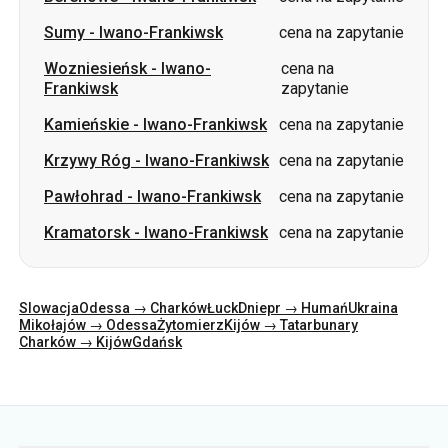
Kamieńskie
-
Iwano-Frankiwsk
cena na zapytanie
Krzywy Róg
-
Iwano-Frankiwsk
cena na zapytanie
Pawłohrad
-
Iwano-Frankiwsk
cena na zapytanie
Kramatorsk
-
Iwano-Frankiwsk
cena na zapytanie
Slowacja
Odessa → Charków
Łuck
Dniepr → Humań
Ukraina
Mikołajów → Odessa
Żytomierz
Kijów → Tatarbunary
Charków → Kijów
Gdańsk
Kategorie
Kraje
Miasta