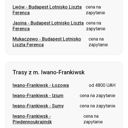
Mukaczewo
-
Budapest Lotnisko
cena na
Liszta Ferenca
zapytanie
Trasy z m. Iwano-Frankiwsk
Iwano-Frankiwsk
-
Łozowa
od 4800 UAH
Iwano-Frankiwsk
-
Izium
cena na zapytanie
Iwano-Frankiwsk
-
Sumy
cena na zapytanie
Iwano-Frankiwsk
-
cena na
Piwdennoukrajinśk
zapytanie
Iwano-Frankiwsk
-
Łubnie
cena na zapytanie
Iwano-Frankiwsk
-
Kropywnycki
cena na zapytanie
Iwano-Frankiwsk
-
Dniepr
cena na zapytanie