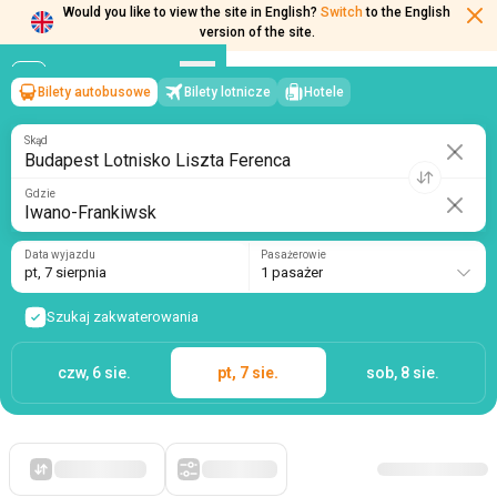
Would you like to view the site in English?
Switch
to the English
version of the site.
Bilety autobusowe
Bilety lotnicze
Hotele
Budapest Lotnisko Liszta Ferenca
→
Iwano-Frankiwsk
pt, 7 sierpnia
/
1 pasażer
Skąd
Gdzie
Data wyjazdu
Pasażerowie
pt, 7 sierpnia
1 pasażer
Szukaj zakwaterowania
czw, 6 sie.
pt, 7 sie.
sob, 8 sie.
Po pierwsze, tanie
Filtry