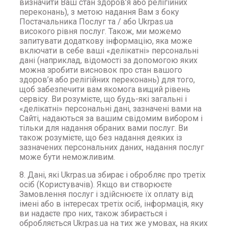
визначити Ваш стан здоров’я або релігійних
переконань), з метою надання Вам з боку
Постачальника Послуг та / або Ukrpas.ua
високого рівня послуг. Також, ми можемо
запитувати додаткову інформацію, яка може
включати в себе ваші «делікатні» персональні
дані (наприклад, відомості за допомогою яких
можна зробити висновок про стан вашого
здоров’я або релігійних переконань) для того,
щоб забезпечити вам якомога вищий рівень
сервісу. Ви розумієте, що будь-які загальні і
«делікатні» персональні дані, зазначені вами на
Сайті, надаються за вашим свідомим вибором і
тільки для надання обраних вами послуг. Ви
також розумієте, що без надання деяких із
зазначених персональних даних, надання послуг
може бути неможливим.
8. Дані, які Ukrpas.ua збирає і обробляє про третіх
осіб (Користувачів). Якщо ви створюєте
Замовлення послуг і здійснюєте їх оплату від
імені або в інтересах третіх осіб, інформація, яку
ви надаєте про них, також збирається і
обробляється Ukrpas.ua на тих же умовах, на яких