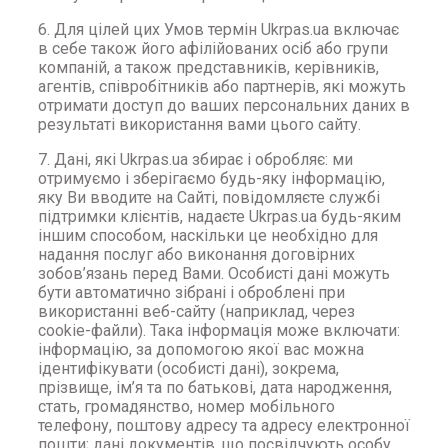
6. Для цілей цих Умов термін Ukrpas.ua включає
в себе також його афілійованих осіб або групи
компаній, а також представників, керівників,
агентів, співробітників або партнерів, які можуть
отримати доступ до ваших персональних даних в
результаті використання вами цього сайту.
7. Дані, які Ukrpas.ua збирає і обробляє: ми
отримуємо і зберігаємо будь-яку інформацію,
яку Ви вводите на Сайті, повідомляєте службі
підтримки клієнтів, надаєте Ukrpas.ua будь-яким
іншим способом, наскільки це необхідно для
надання послуг або виконання договірних
зобов’язань перед Вами. Особисті дані можуть
бути автоматично зібрані і оброблені при
використанні веб-сайту (наприклад, через
cookie-файли). Така інформація може включати:
інформацію, за допомогою якої вас можна
ідентифікувати (особисті дані), зокрема,
прізвище, ім’я та по батькові, дата народження,
стать, громадянство, номер мобільного
телефону, поштову адресу та адресу електронної
пошти; дані документів, що посвідчують особу