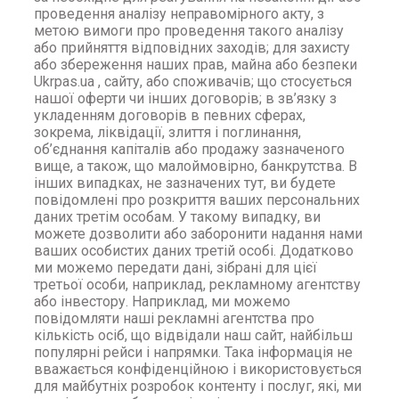
проведення аналізу неправомірного акту, з
метою вимоги про проведення такого аналізу
або прийняття відповідних заходів; для захисту
або збереження наших прав, майна або безпеки
Ukrpas.ua , сайту, або споживачів; що стосується
нашої оферти чи інших договорів; в зв’язку з
укладенням договорів в певних сферах,
зокрема, ліквідації, злиття і поглинання,
об’єднання капіталів або продажу зазначеного
вище, а також, що малоймовірно, банкрутства. В
інших випадках, не зазначених тут, ви будете
повідомлені про розкриття ваших персональних
даних третім особам. У такому випадку, ви
можете дозволити або заборонити надання нами
ваших особистих даних третій особі. Додатково
ми можемо передати дані, зібрані для цієї
третьої особи, наприклад, рекламному агентству
або інвестору. Наприклад, ми можемо
повідомляти наші рекламні агентства про
кількість осіб, що відвідали наш сайт, найбільш
популярні рейси і напрямки. Така інформація не
вважається конфіденційною і використовується
для майбутніх розробок контенту і послуг, які, ми