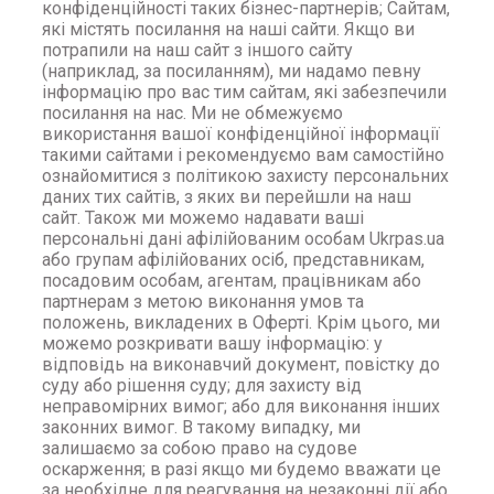
конфіденційності таких бізнес-партнерів; Сайтам,
які містять посилання на наші сайти. Якщо ви
потрапили на наш сайт з іншого сайту
(наприклад, за посиланням), ми надамо певну
інформацію про вас тим сайтам, які забезпечили
посилання на нас. Ми не обмежуємо
використання вашої конфіденційної інформації
такими сайтами і рекомендуємо вам самостійно
ознайомитися з політикою захисту персональних
даних тих сайтів, з яких ви перейшли на наш
сайт. Також ми можемо надавати ваші
персональні дані афілійованим особам Ukrpas.ua
або групам афілійованих осіб, представникам,
посадовим особам, агентам, працівникам або
партнерам з метою виконання умов та
положень, викладених в Оферті. Крім цього, ми
можемо розкривати вашу інформацію: у
відповідь на виконавчий документ, повістку до
суду або рішення суду; для захисту від
неправомірних вимог; або для виконання інших
законних вимог. В такому випадку, ми
залишаємо за собою право на судове
оскарження; в разі якщо ми будемо вважати це
за необхідне для реагування на незаконні дії або