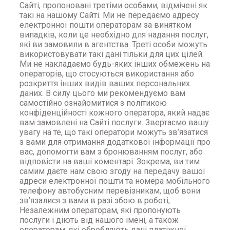
Сайті, пропоновані третіми особами, відмічені як
такі на нашому Сайті. Ми не передаємо адресу
електронної пошти операторам за винятком
випадків, коли це необхідно для надання послуг,
які ви замовили в агентства. Треті особи можуть
використовувати такі дані тільки для цих цілей.
Ми не накладаємо будь-яких інших обмежень на
операторів, що стосуються використання або
розкриття інших видів ваших персональних
даних. В силу цього ми рекомендуємо вам
самостійно ознайомитися з політикою
конфіденційності кожного оператора, який надає
вам замовлені на Сайті послуги. Звертаємо вашу
увагу на те, що такі оператори можуть зв’язатися
з вами для отримання додаткової інформації про
вас, допомогти вам з бронюванням послуг, або
відповісти на ваші коментарі. Зокрема, ви тим
самим даєте нам свою згоду на передачу вашої
адреси електронної пошти та номера мобільного
телефону автобусним перевізникам, щоб вони
зв’язалися з вами в разі збою в роботі;
Незалежним операторам, які пропонують
послуги і діють від нашого імені, а також
операторам, які обробляють дані платіжної