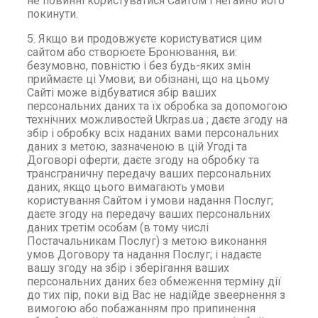
не повинні користуватися Сайтом і негайно його
покинути.
5. Якщо ви продовжуєте користуватися цим
сайтом або створюєте Бронювання, ви:
безумовно, повністю і без будь-яких змін
приймаєте ці Умови; ви обізнані, що на цьому
Сайті може відбуватися збір ваших
персональних даних та їх обробка за допомогою
технічних можливостей Ukrpas.ua ; даєте згоду на
збір і обробку всіх наданих вами персональних
даних з метою, зазначеною в цій Угоді та
Договорі оферти; даєте згоду на обробку та
трансграничну передачу ваших персональних
даних, якщо цього вимагають умови
користування Сайтом і умови надання Послуг;
даєте згоду на передачу ваших персональних
даних третім особам (в тому числі
Постачальникам Послуг) з метою виконання
умов Договору та надання Послуг; і надаєте
вашу згоду на збір і зберігання ваших
персональних даних без обмеження терміну дії
до тих пір, поки від Вас не надійде звеернення з
вимогою або побажанням про припинення