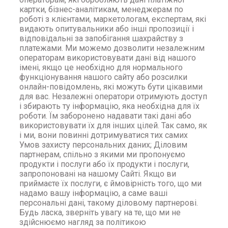
картки, бізнес-аналітикам, менеджерам по
роботі з клієнтами, маркетологам, експертам, які
видають опитувальники або інші пропозиції і
відповідальні за запобігання шахрайству з
платежами. Ми можемо дозволити незалежним
операторам використовувати дані від нашого
імені, якщо це необхідно для нормального
функціонування нашого сайту або розсилки
онлайн-повідомлень, які можуть бути цікавими
для вас. Незалежні оператори отримують доступ
і збирають ту інформацію, яка необхідна для їх
роботи. Їм заборонено надавати такі дані або
використовувати їх для інших цілей. Так само, як
і ми, вони повинні дотримуватися тих самих
Умов захисту персональних даних; Діловим
партнерам, спільно з якими ми пропонуємо
продукти і послуги або їх продукти і послуги,
запропоновані на нашому Сайті. Якщо ви
приймаєте їх послуги, є ймовірність того, що ми
надамо вашу інформацію, а саме ваші
персональні дані, такому діловому партнерові.
Будь ласка, зверніть увагу на те, що ми не
здійснюємо нагляд за політикою