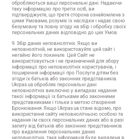
обробляються ваші персональні дані. Надаючи
таку інформацію про третіх осіб, ви
підтверджуєте, що третя сторона ознайомлена з
цими Умовами, розуміє їх наслідки і надає свою
безумовну та повну згоду на збір і обробку своїх
персональних даних відповідно до цих Умов.
9. Збір даних неповнолітніх. Якщо ви
неповнолітній, не використовуйте цей сайт і
негайно його покиньте. Цей Сайт не
використовується і не призначений для збору
інформації про неповнолітніх користувачів, і
поширення інформації про Послуги дітям без
згоди їх батьків або законних представників.
Ukrpas.ua обробляє персональні дані
неповнолітніх виключно у випадках надання
такої інформації їх батьками або законними
представниками і тільки з метою створення
Бронювання. Якщо Ukrpas.ua стане відомо, про
використання сайту неповнолітньою особою та
надання їм своїх персональних даних або в разі
запиту від батьків або законних представників
про видалення персональних даних
неповнолітніх, така інформація буде видалена в