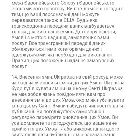
межі Європейського Союзу і Європейського
економічного простору. Ви повідомлені і згодні з
тим, що ваші персональні дані можуть
передаватися також в США. Будь-яка
транскордонна передача даних відбувається
тільки для виконання умов Договору оферти,
Умов і з метою надання, замовлених вами
послуг. Все трансграничні передачі даних
обмежуються тими категоріями даних і
одержувачами, які необхідні для виконання
Правил, цих положень і надання замовлених
послуг.
14. Внесення змін. Ukrpas.ua на свій розсуд може
час від часу вносити зміни до цих Умов. Ukrpas.ua
буде публікувати зміни на цьому Сайті. Ukrpas.ua
не має зобов’язань повідомляти вам про
внесення змін до цих Умов, окрім як публікувати
їх на цьому Сайті. Зміни набудуть чинності з дати
публікації. Ви погоджуєтесь самостійно і
регулярно перевіряти оновлення цих Умов. Ви
усвідомлюєте та погоджуєтеся, що ваше явне
прийняття цих Умов і / або використання цього
сайту після дати публікації змін означає ваше