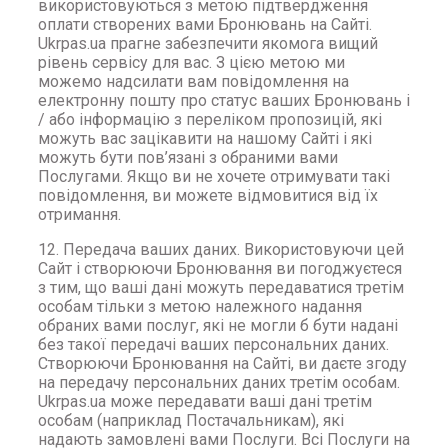
використовуються з метою підтвердження
оплати створених вами Бронювань на Сайті.
Ukrpas.ua прагне забезпечити якомога вищий
рівень сервісу для вас. З цією метою ми
можемо надсилати вам повідомлення на
електронну пошту про статус ваших Бронювань і
/ або інформацію з переліком пропозицій, які
можуть вас зацікавити на нашому Сайті і які
можуть бути пов’язані з обраними вами
Послугами. Якщо ви не хочете отримувати такі
повідомлення, ви можете відмовитися від їх
отримання.
12. Передача ваших даних. Використовуючи цей
Сайт і створюючи Бронювання ви погоджуєтеся
з тим, що ваші дані можуть передаватися третім
особам тільки з метою належного надання
обраних вами послуг, які не могли б бути надані
без такої передачі ваших персональних даних.
Створюючи Бронювання на Сайті, ви даєте згоду
на передачу персональних даних третім особам.
Ukrpas.ua може передавати ваші дані третім
особам (наприклад Постачальникам), які
надають замовлені вами Послуги. Всі Послуги на