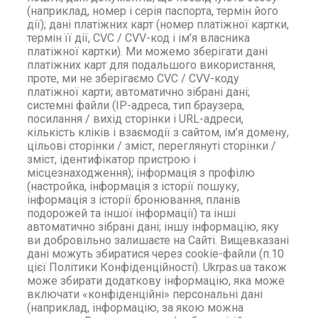
(наприклад, номер і серія паспорта, термін його
дії); дані платіжних карт (номер платіжної картки,
термін її дії, CVC / CVV-код і ім’я власника
платіжної картки). Ми можемо зберігати дані
платіжних карт для подальшого використання,
проте, ми не зберігаємо CVC / CVV-коду
платіжної карти; автоматично зібрані дані;
системні файли (IP-адреса, тип браузера,
посилання / вихід сторінки і URL-адреси,
кількість кліків і взаємодії з сайтом, ім’я домену,
цільові сторінки / зміст, переглянуті сторінки /
зміст, ідентифікатор пристрою і
місцезнаходження); інформація з профілю
(настройка, інформація з історії пошуку,
інформація з історії бронювання, планів
подорожей та іншої інформації) та інші
автоматично зібрані дані; іншу інформацію, яку
ви добровільно залишаєте на Сайті. Вищевказані
дані можуть збиратися через cookie-файли (п.10
цієї Політики Конфіденційності). Ukrpas.ua також
може збирати додаткову інформацію, яка може
включати «конфіденційні» персональні дані
(наприклад, інформацію, за якою можна