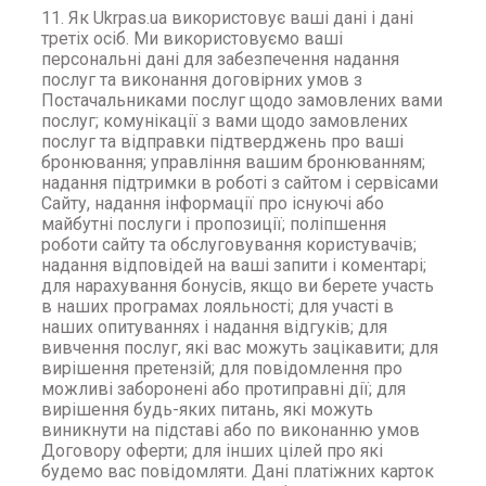
11. Як Ukrpas.ua використовує ваші дані і дані
третіх осіб. Ми використовуємо ваші
персональні дані для забезпечення надання
послуг та виконання договірних умов з
Постачальниками послуг щодо замовлених вами
послуг; комунікації з вами щодо замовлених
послуг та відправки підтверджень про ваші
бронювання; управління вашим бронюванням;
надання підтримки в роботі з сайтом і сервісами
Сайту, надання інформації про існуючі або
майбутні послуги і пропозиції; поліпшення
роботи сайту та обслуговування користувачів;
надання відповідей на ваші запити і коментарі;
для нарахування бонусів, якщо ви берете участь
в наших програмах лояльності; для участі в
наших опитуваннях і надання відгуків; для
вивчення послуг, які вас можуть зацікавити; для
вирішення претензій; для повідомлення про
можливі заборонені або протиправні дії; для
вирішення будь-яких питань, які можуть
виникнути на підставі або по виконанню умов
Договору оферти; для інших цілей про які
будемо вас повідомляти. Дані платіжних карток