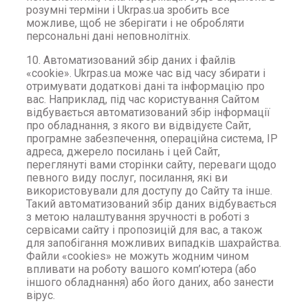
розумні терміни і Ukrpas.ua зробить все
можливе, щоб не зберігати і не обробляти
персональні дані неповнолітніх.
10. Автоматизований збір даних і файлів
«cookie». Ukrpas.ua може час від часу збирати і
отримувати додаткові дані та інформацію про
вас. Наприклад, під час користування Сайтом
відбувається автоматизований збір інформації
про обладнання, з якого ви відвідуєте Сайт,
програмне забезпечення, операційна система, IP
адреса, джерело посилань і цей Сайт,
переглянуті вами сторінки сайту, переваги щодо
певного виду послуг, посилання, які ви
використовували для доступу до Сайту та інше.
Такий автоматизований збір даних відбувається
з метою налаштування зручності в роботі з
сервісами сайту і пропозицій для вас, а також
для запобігання можливих випадків шахрайства.
Файли «cookies» не можуть жодним чином
впливати на роботу вашого комп’ютера (або
іншого обладнання) або його даних, або занести
вірус.