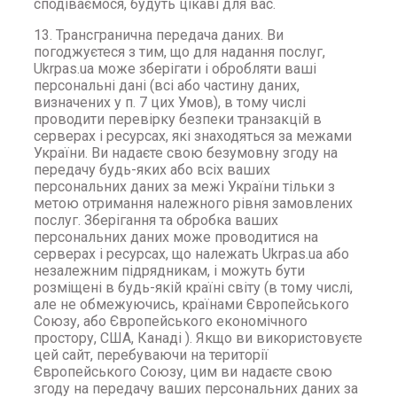
сподіваємося, будуть цікаві для вас.
13. Трансгранична передача даних. Ви
погоджуєтеся з тим, що для надання послуг,
Ukrpas.ua може зберігати і обробляти ваші
персональні дані (всі або частину даних,
визначених у п. 7 цих Умов), в тому числі
проводити перевірку безпеки транзакцій в
серверах і ресурсах, які знаходяться за межами
України. Ви надаєте свою безумовну згоду на
передачу будь-яких або всіх ваших
персональних даних за межі України тільки з
метою отримання належного рівня замовлених
послуг. Зберігання та обробка ваших
персональних даних може проводитися на
серверах і ресурсах, що належать Ukrpas.ua або
незалежним підрядникам, і можуть бути
розміщені в будь-якій країні світу (в тому числі,
але не обмежуючись, країнами Європейського
Союзу, або Європейського економічного
простору, США, Канаді ). Якщо ви використовуєте
цей сайт, перебуваючи на території
Європейського Союзу, цим ви надаєте свою
згоду на передачу ваших персональних даних за