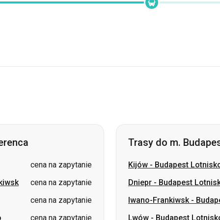
Ferenca
Trasy do m. Budapes
cena na zapytanie
Kijów
-
Budapest Lotnisko
kiwsk
cena na zapytanie
Dniepr
-
Budapest Lotnisk
cena na zapytanie
Iwano-Frankiwsk
-
Budape
o
cena na zapytanie
Lwów
-
Budapest Lotnisk
Jasina
-
Budapest Lotnis
Mukaczewo
-
Budapest L