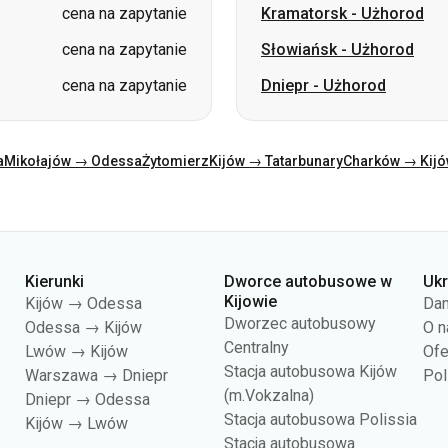
a
Mikołajów → Odessa
Żytomierz
Kijów → Tatarbunary
Charków → Kij
Kierunki
Dworce autobusowe w
Uk
Kijowie
Kijów → Odessa
Dan
Dworzec autobusowy
Odessa → Kijów
O n
Centralny
Lwów → Kijów
Ofe
Stacja autobusowa Kijów
Warszawa → Dniepr
Pol
(m.Vokzalna)
Dniepr → Odessa
Stacja autobusowa Polissia
Kijów → Lwów
Stacja autobusowa
Pivdenna
Stacja autobusowa Darnycja
Stacja autobusowa Daczna