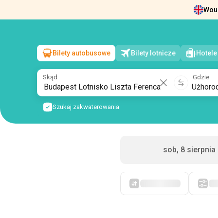
Woul
Wiadomości
O nas
Zwrot biletów
Dan
Bilety autobusowe
Bilety lotnicze
Hotele
Budapest Lotnisko Liszta Ferenca
→
Użhorod
ndz, 9 sierpnia
/
1 pasażer
Skąd
Gdzie
Szukaj zakwaterowania
sob, 8 sierpnia
Po pierwsze, tanie