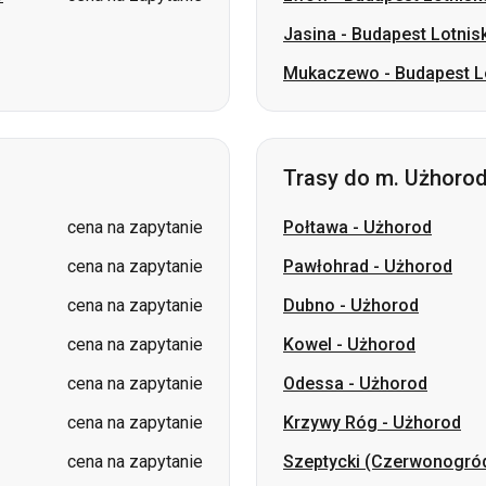
Trasy do m. Użhoro
cena na zapytanie
Połtawa
-
Użhorod
cena na zapytanie
Pawłohrad
-
Użhorod
cena na zapytanie
Dubno
-
Użhorod
cena na zapytanie
Kowel
-
Użhorod
cena na zapytanie
Odessa
-
Użhorod
cena na zapytanie
Krzywy Róg
-
Użhorod
cena na zapytanie
Szeptycki (Czerwonogró
cena na zapytanie
Kramatorsk
-
Użhorod
cena na zapytanie
Słowiańsk
-
Użhorod
cena na zapytanie
Dniepr
-
Użhorod