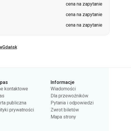
ów
Gdańsk
rpas
Informacje
e kontaktowe
Wiadomości
as
Dla przewoźników
rta publiczna
Pytania i odpowiedzi
ityki prywatności
Zwrot biletów
Mapa strony