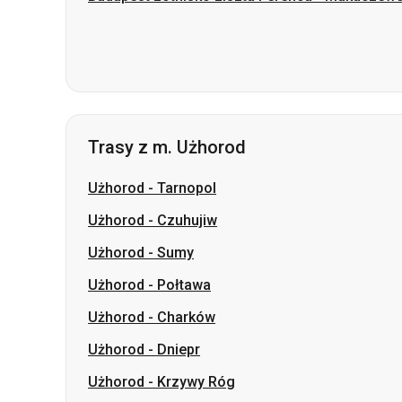
Trasy z m. Użhorod
Użhorod
-
Tarnopol
Użhorod
-
Czuhujiw
Użhorod
-
Sumy
Użhorod
-
Połtawa
Użhorod
-
Charków
Użhorod
-
Dniepr
Użhorod
-
Krzywy Róg
Użhorod
-
Winnica
Użhorod
-
Zaporoże
Użhorod
-
Pawłohrad