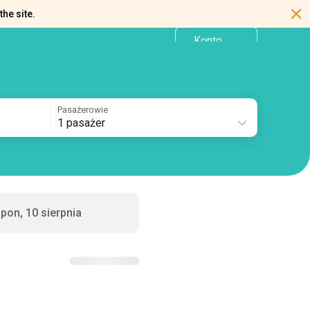
the site.
Konto
PL
osobiste
Pasażerowie
1 pasażer
pon, 10 sierpnia