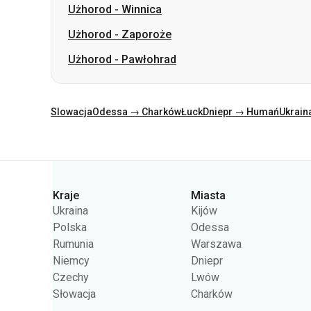
Slowacja
Odessa → Charków
Łuck
Dniepr → Humań
Ukrain
Kategorie
Kraje
Miasta
Ukraina
Kijów
Polska
Odessa
Rumunia
Warszawa
Niemcy
Dniepr
Czechy
Lwów
Słowacja
Charków