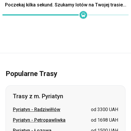
Popularne Trasy
Trasy z m. Pyriatyn
Pyriatyn
-
Radziwiłłów
od 3300 UAH
Pyriatyn
-
Petropawliwka
od 1698 UAH
Pyriatyn
-
Łozowa
od 1500 UAH
Pyriatyn
-
Pawłohrad
od 1400 UAH
Pyriatyn
-
Odessa
od 1799 UAH