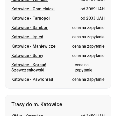
Katowice
-
Sambor
cena na zapytanie
Katowice
-
Irpień
cena na zapytanie
Katowice
-
Maniewicze
cena na zapytanie
Katowice
-
Sumy
cena na zapytanie
Katowice
-
Korsuń
cena na
Szewczenkowski
zapytanie
Katowice
-
Pawłohrad
cena na zapytanie
Trasy do m. Katowice
Kijów
-
Katowice
od 3450 UAH
Dniepr
-
Katowice
od 4200 UAH
Kropywnycki
-
Katowice
od 3500 UAH