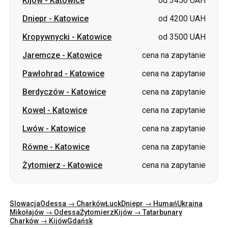
Jaremcze
-
Katowice
cena na zapytanie
Pawłohrad
-
Katowice
cena na zapytanie
Berdyczów
-
Katowice
cena na zapytanie
Kowel
-
Katowice
cena na zapytanie
Lwów
-
Katowice
cena na zapytanie
Równe
-
Katowice
cena na zapytanie
Żytomierz
-
Katowice
cena na zapytanie
Slowacja
Odessa → Charków
Łuck
Dniepr → Humań
Ukraina
Mikołajów → Odessa
Żytomierz
Kijów → Tatarbunary
Charków → Kijów
Gdańsk
Kategorie