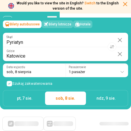
Would you like to view the site in English?
Switch
to the English
version of the site.
Bilety autobusowe
Bilety lotnicze
Hotele
Pyriatyn
→
Katowice
sob, 8 sierpnia
/
1 pasażer
Skąd
Gdzie
Data wyjazdu
Pasażerowie
sob, 8 sierpnia
1 pasażer
Szukaj zakwaterowania
pt, 7 sie.
sob, 8 sie.
ndz, 9 sie.
Po pierwsze, tanie
Filtry