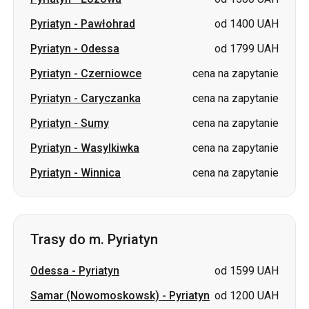
Pyriatyn
-
Czerniowce
cena na zapytanie
Pyriatyn
-
Caryczanka
cena na zapytanie
Pyriatyn
-
Sumy
cena na zapytanie
Pyriatyn
-
Wasylkiwka
cena na zapytanie
Pyriatyn
-
Winnica
cena na zapytanie
Trasy do m. Pyriatyn
Odessa
-
Pyriatyn
od 1599 UAH
Samar (Nowomoskowsk)
-
Pyriatyn
od 1200 UAH
Pawłohrad
-
Pyriatyn
od 1600 UAH
Boryspol
-
Pyriatyn
od 400 UAH
Kamieniec Podolski
-
Pyriatyn
cena na zapytanie