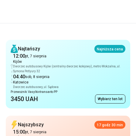
Rekomendacje
Najtańszy
Najniższa cena
12:00
pt, 7 sierpnia
Kijów
Dworzec autobusowy Kijów (centralny dworzec kolejowy), metro Wokzalna, ul.
Symona Petlyury 32
04:40
sob, 8 sierpnia
Katowice
Dworzec autobusowy, ul. Sądowa
Przewoźnik: Vasylkivtransavto PP
3450 UAH
Wybierz ten lot
Najszybszy
17 godz 30 min
15:00
pt, 7 sierpnia