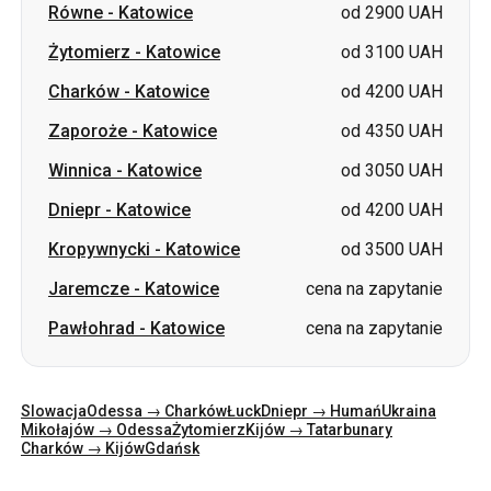
Równe
-
Katowice
od 2900 UAH
Żytomierz
-
Katowice
od 3100 UAH
Charków
-
Katowice
od 4200 UAH
Zaporoże
-
Katowice
od 4350 UAH
Winnica
-
Katowice
od 3050 UAH
Dniepr
-
Katowice
od 4200 UAH
Kropywnycki
-
Katowice
od 3500 UAH
Jaremcze
-
Katowice
cena na zapytanie
Pawłohrad
-
Katowice
cena na zapytanie
Slowacja
Odessa → Charków
Łuck
Dniepr → Humań
Ukraina
Mikołajów → Odessa
Żytomierz
Kijów → Tatarbunary
Charków → Kijów
Gdańsk