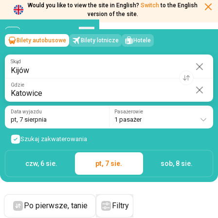
Would you like to view the site in English?
Switch
to the English
version of the site.
Bilety autobusowe
Bilety lotnicze
Hotele
Kijów
→
Katowice
pt, 7 sierpnia
/
1 pasażer
Skąd
Gdzie
Data wyjazdu
Pasażerowie
pt, 7 sierpnia
1 pasażer
Szukaj zakwaterowania
czw, 6 sie.
pt, 7 sie.
sob, 8 sie.
Po pierwsze, tanie
Filtry