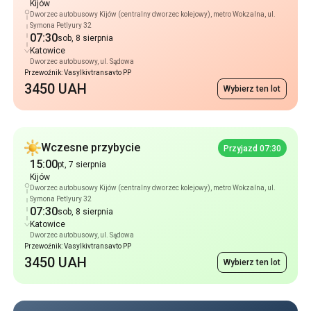
Kijów
Dworzec autobusowy Kijów (centralny dworzec kolejowy), metro Wokzalna, ul.
Symona Petlyury 32
07:30
sob, 8 sierpnia
Katowice
Dworzec autobusowy, ul. Sądowa
Przewoźnik: Vasylkivtransavto PP
3450 UAH
Wybierz ten lot
Wczesne przybycie
Przyjazd 07:30
15:00
pt, 7 sierpnia
Kijów
Dworzec autobusowy Kijów (centralny dworzec kolejowy), metro Wokzalna, ul.
Symona Petlyury 32
07:30
sob, 8 sierpnia
Katowice
Dworzec autobusowy, ul. Sądowa
Przewoźnik: Vasylkivtransavto PP
3450 UAH
Wybierz ten lot