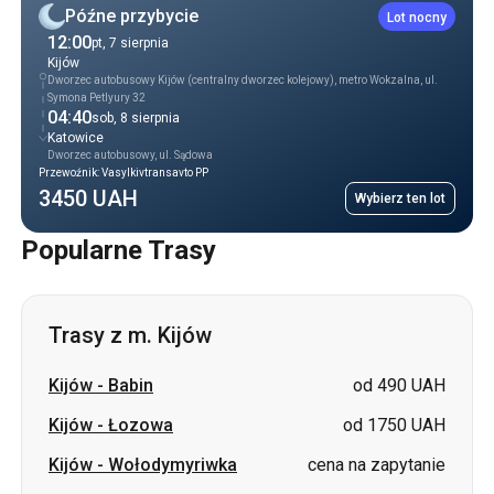
Późne przybycie
Lot nocny
12:00
pt, 7 sierpnia
Kijów
Dworzec autobusowy Kijów (centralny dworzec kolejowy), metro Wokzalna, ul.
Symona Petlyury 32
04:40
sob, 8 sierpnia
Katowice
Dworzec autobusowy, ul. Sądowa
Przewoźnik: Vasylkivtransavto PP
3450 UAH
Wybierz ten lot
Popularne Trasy
Trasy z m. Kijów
Kijów
-
Babin
od 490 UAH
Kijów
-
Łozowa
od 1750 UAH
Kijów
-
Wołodymyriwka
cena na zapytanie