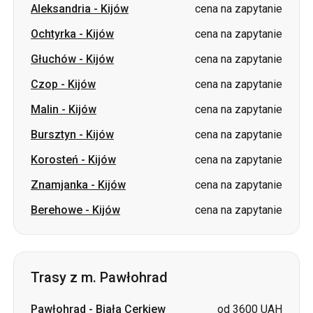
Czop
-
Kijów
cena na zapytanie
Malin
-
Kijów
cena na zapytanie
Bursztyn
-
Kijów
cena na zapytanie
Korosteń
-
Kijów
cena na zapytanie
Znamjanka
-
Kijów
cena na zapytanie
Berehowe
-
Kijów
cena na zapytanie
Trasy z m. Pawłohrad
Pawłohrad
-
Biała Cerkiew
od 3600 UAH
Pawłohrad
-
Zviahel
od 3200 UAH
Pawłohrad
-
Łuck
od 3500 UAH
Pawłohrad
-
Kowel
od 3500 UAH