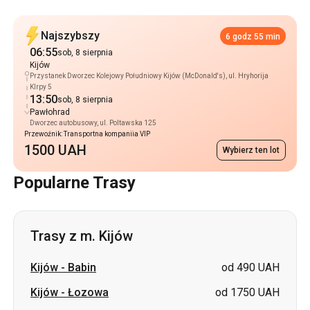
Przystanek Dworzec Kolejowy Południowy Kijów (McDonald's), ul. Hryhorija
KIrpy 5
13:50
sob, 8 sierpnia
Pawłohrad
Dworzec autobusowy, ul. Poltawska 125
Przewoźnik: Transportna kompaniia VIP
1500 UAH
Wybierz ten lot
Popularne Trasy
Trasy z m. Kijów
Kijów
-
Babin
od 490 UAH
Kijów
-
Łozowa
od 1750 UAH
Kijów
-
Wołodymyriwka
cena na zapytanie
Kijów
-
Leuchy
cena na zapytanie
Kijów
-
Szostka
cena na zapytanie