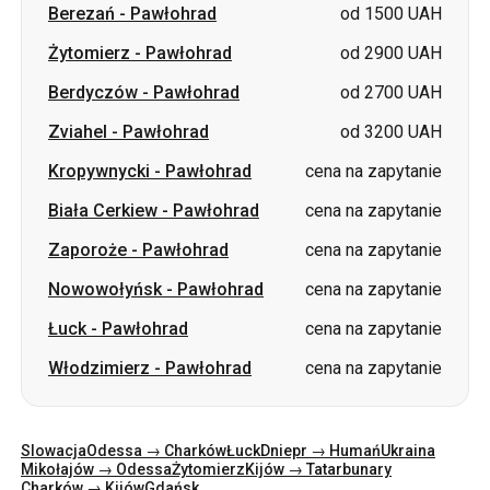
Zviahel
-
Pawłohrad
od 3200 UAH
Kropywnycki
-
Pawłohrad
cena na zapytanie
Biała Cerkiew
-
Pawłohrad
cena na zapytanie
Zaporoże
-
Pawłohrad
cena na zapytanie
Nowowołyńsk
-
Pawłohrad
cena na zapytanie
Łuck
-
Pawłohrad
cena na zapytanie
Włodzimierz
-
Pawłohrad
cena na zapytanie
Slowacja
Odessa → Charków
Łuck
Dniepr → Humań
Ukraina
Mikołajów → Odessa
Żytomierz
Kijów → Tatarbunary
Charków → Kijów
Gdańsk