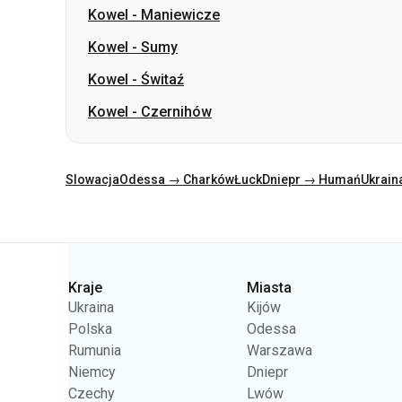
Kowel
-
Maniewicze
Kowel
-
Sumy
Kowel
-
Świtaź
Kowel
-
Czernihów
Slowacja
Odessa → Charków
Łuck
Dniepr → Humań
Ukrain
Kategorie
Kraje
Miasta
Ukraina
Kijów
Polska
Odessa
Rumunia
Warszawa
Niemcy
Dniepr
Czechy
Lwów