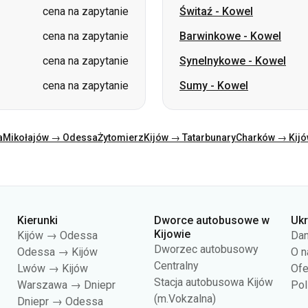
cena na zapytanie
Świtaź
-
Kowel
cena na zapytanie
Barwinkowe
-
Kowel
cena na zapytanie
Synelnykowe
-
Kowel
cena na zapytanie
Sumy
-
Kowel
a
Mikołajów → Odessa
Żytomierz
Kijów → Tatarbunary
Charków → Kij
Kierunki
Dworce autobusowe w
Uk
Kijowie
Kijów → Odessa
Dan
Dworzec autobusowy
Odessa → Kijów
O n
Centralny
Lwów → Kijów
Ofe
Stacja autobusowa Kijów
Warszawa → Dniepr
Pol
(m.Vokzalna)
Dniepr → Odessa