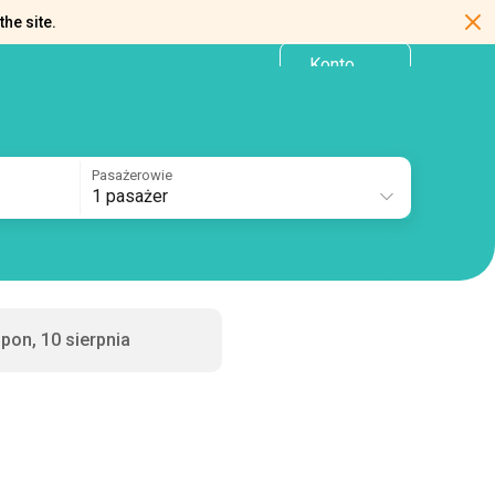
the site.
Konto
PL
osobiste
Pasażerowie
1 pasażer
pon, 10 sierpnia