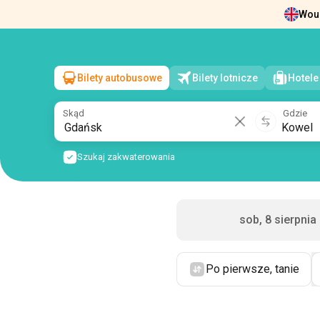
Woul
Wiadomości
O nas
Zwrot biletów
Dan
Bilety autobusowe
Bilety lotnicze
Hotele
Gdańsk
→
Kowel
ndz, 9 sierpnia
/
1 pasażer
Skąd
Gdzie
Szukaj zakwaterowania
sob, 8 sierpnia
Po pierwsze, tanie