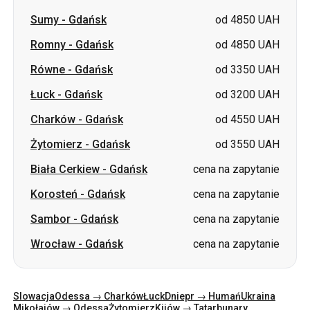
Łuck
-
Gdańsk
od 3200 UAH
Charków
-
Gdańsk
od 4550 UAH
Żytomierz
-
Gdańsk
od 3550 UAH
Biała Cerkiew
-
Gdańsk
cena na zapytanie
Korosteń
-
Gdańsk
cena na zapytanie
Sambor
-
Gdańsk
cena na zapytanie
Wrocław
-
Gdańsk
cena na zapytanie
Slowacja
Odessa → Charków
Łuck
Dniepr → Humań
Ukraina
Mikołajów → Odessa
Żytomierz
Kijów → Tatarbunary
Charków → Kijów
Gdańsk