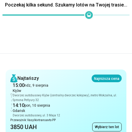
Rekomendacje
Najtańszy
Najniższa cena
15:00
ndz, 9 sierpnia
Kijów
Dworzec autobusowy Kijów (centralny dworzec kolejowy), metro Wokzalna, ul.
Symona Petlyury 32
14:10
pon, 10 sierpnia
Gdańsk
Dworzec autobusowy, ul. 3 Maja 12
Przewoźnik: Vasylkivtransavto PP
3850 UAH
Wybierz ten lot
Najszybszy
24 godz 10 min
15:00
ndz, 9 sierpnia