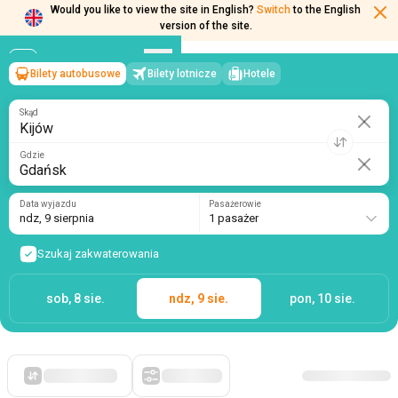
Would you like to view the site in English?
Switch
to the English
version of the site.
Bilety autobusowe
Bilety lotnicze
Hotele
Kijów
→
Gdańsk
ndz, 9 sierpnia
/
1 pasażer
Skąd
Gdzie
Data wyjazdu
Pasażerowie
ndz, 9 sierpnia
1 pasażer
Szukaj zakwaterowania
sob, 8 sie.
ndz, 9 sie.
pon, 10 sie.
Po pierwsze, tanie
Filtry