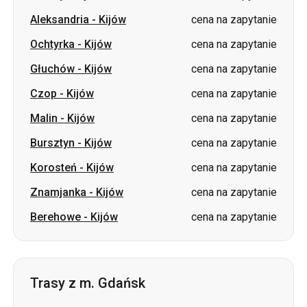
Czop
-
Kijów
cena na zapytanie
Malin
-
Kijów
cena na zapytanie
Bursztyn
-
Kijów
cena na zapytanie
Korosteń
-
Kijów
cena na zapytanie
Znamjanka
-
Kijów
cena na zapytanie
Berehowe
-
Kijów
cena na zapytanie
Trasy z m. Gdańsk
Gdańsk
-
Równe
od 3350 UAH
Gdańsk
-
Łuck
od 3200 UAH
Gdańsk
-
Żytomierz
od 3550 UAH