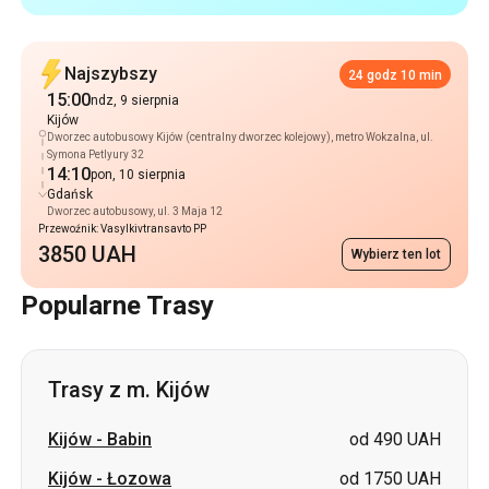
Kijów
Dworzec autobusowy Kijów (centralny dworzec kolejowy), metro Wokzalna, ul.
Symona Petlyury 32
14:10
pon, 10 sierpnia
Gdańsk
Dworzec autobusowy, ul. 3 Maja 12
Przewoźnik: Vasylkivtransavto PP
3850 UAH
Wybierz ten lot
Popularne Trasy
Trasy z m. Kijów
Kijów
-
Babin
od 490 UAH
Kijów
-
Łozowa
od 1750 UAH
Kijów
-
Leuchy
cena na zapytanie
Kijów
-
Horodyshche
cena na zapytanie
Kijów
-
Szostka
cena na zapytanie